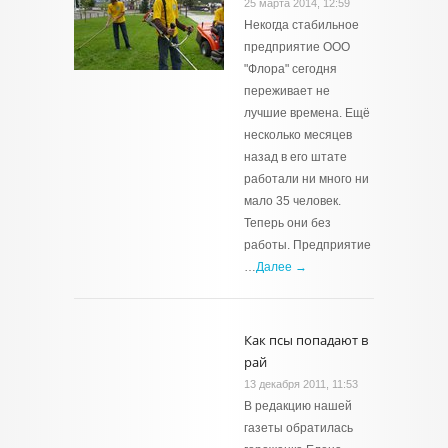
25 марта 2014, 12:59
Некогда стабильное
предприятие ООО
"Флора" сегодня
переживает не
лучшие времена. Ещё
несколько месяцев
назад в его штате
работали ни много ни
мало 35 человек.
Теперь они без
работы. Предприятие
…
Далее →
Как псы попадают в
рай
13 декабря 2011, 11:53
В редакцию нашей
газеты обратилась