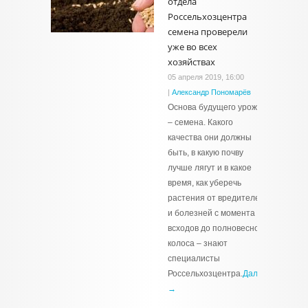
отдела
Россельхозцентра
семена проверели
уже во всех
хозяйствах
05 апреля 2019, 16:00
|
Александр Пономарёв
Основа будущего урожая
– семена. Какого
качества они должны
быть, в какую почву
лучше лягут и в какое
время, как уберечь
растения от вредителей
и болезней с момента
всходов до полновесного
колоса – знают
специалисты
Россельхозцентра.
Далее
→