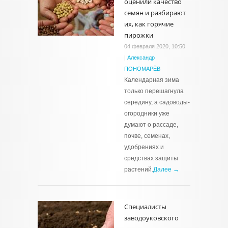
оценили качество
семян и разбирают
их, как горячие
пирожки
04 февраля 2020, 10:50
|
Александр
ПОНОМАРЁВ
Календарная зима
только перешагнула
середину, а садоводы-
огородники уже
думают о рассаде,
почве, семенах,
удобрениях и
средствах защиты
растений.
Далее →
Специалисты
заводоуковского