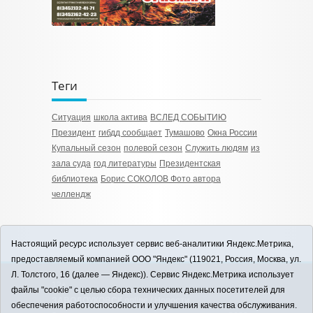
Теги
Ситуация
школа актива
ВСЛЕД СОБЫТИЮ
Президент
гибдд сообщает
Тумашово
Окна России
Купальный сезон
полевой сезон
Служить людям
из
зала суда
год литературы
Президентская
библиотека
Борис СОКОЛОВ Фото автора
челлендж
Настоящий ресурс использует сервис веб-аналитики Яндекс.Метрика,
предоставляемый компанией ООО "Яндекс" (119021, Россия, Москва, ул.
Л. Толстого, 16 (далее — Яндекс)). Сервис Яндекс.Метрика использует
12+
файлы "cookie" с целью сбора технических данных посетителей для
ЗАВОДОУКОВСК online / Новости
обеспечения работоспособности и улучшения качества обслуживания.