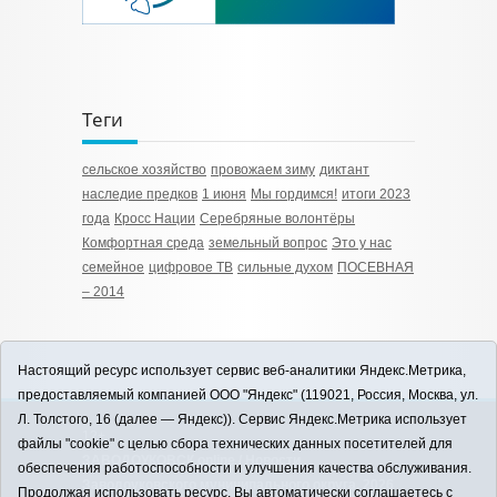
Теги
сельское хозяйство
провожаем зиму
диктант
наследие предков
1 июня
Мы гордимся!
итоги 2023
года
Кросс Нации
Серебряные волонтёры
Комфортная среда
земельный вопрос
Это у нас
семейное
цифровое ТВ
сильные духом
ПОСЕВНАЯ
– 2014
Настоящий ресурс использует сервис веб-аналитики Яндекс.Метрика,
предоставляемый компанией ООО "Яндекс" (119021, Россия, Москва, ул.
Л. Толстого, 16 (далее — Яндекс)). Сервис Яндекс.Метрика использует
12+
файлы "cookie" с целью сбора технических данных посетителей для
ЗАВОДОУКОВСК online / Новости
обеспечения работоспособности и улучшения качества обслуживания.
Заводоуковского муниципального округа, 2026
Продолжая использовать ресурс, Вы автоматически соглашаетесь с