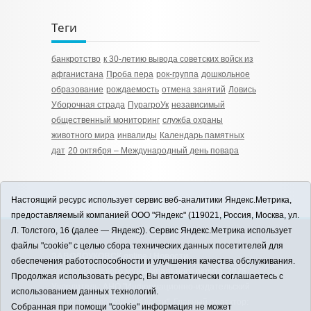
Теги
банкротство
к 30-летию вывода советских войск из
афганистана
Проба пера
рок-группа
дошкольное
образование
рождаемость
отмена занятий
Ловись
Уборочная страда
ПурагроУк
независимый
общественный мониторинг
служба охраны
животного мира
инвалиды
Календарь памятных
дат
20 октября – Международный день повара
Настоящий ресурс использует сервис веб-аналитики Яндекс.Метрика,
предоставляемый компанией ООО "Яндекс" (119021, Россия, Москва, ул.
Л. Толстого, 16 (далее — Яндекс)). Сервис Яндекс.Метрика использует
12+
файлы "cookie" с целью сбора технических данных посетителей для
ЗАВОДОУКОВСК online / Новости
обеспечения работоспособности и улучшения качества обслуживания.
Заводоуковского муниципального округа, 2026
Продолжая использовать ресурс, Вы автоматически соглашаетесь с
Учредитель: АНО "Информационно-издательский
использованием данных технологий.
центр "Заводоуковские вести". Главный редактор:
Собранная при помощи "cookie" информация не может