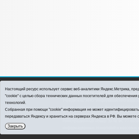
12+
Настоящий ресурс использует сервис веб-аналитики Яндекс.Метрика, пред
ЗАВОДОУКОВСК online / Новости Заводоу
"cookie" с целью сбора технических данных посетителей для обеспечени
Учредитель: АНО "Информационно-издатель
технологий.
E-mail:
zavest@obl72.ru
Тел.: 8 (34542) 2-1
Собранная при помощи "cookie" информация не может идентифицировать в
Политика оператора
передаваться Яндексу и храниться на серверах Яндекса в РФ. Вы можете о
Регистрационный номер Эл № ФС 77-66397 
Закрыть
информационных технологий и массовых 