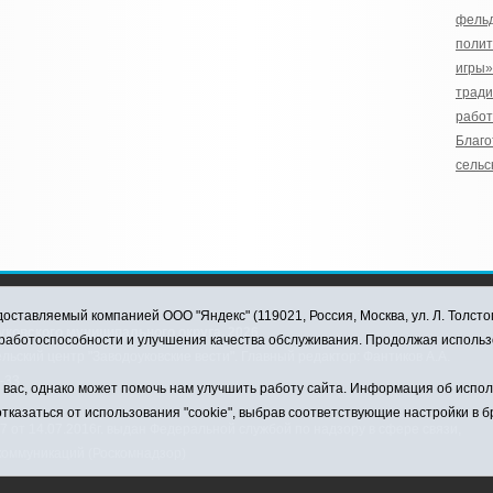
фель
полит
игры»
трад
работ
Благо
сельс
оставляемый компанией ООО "Яндекс" (119021, Россия, Москва, ул. Л. Толсто
ковского муниципального округа, 2026
я работоспособности и улучшения качества обслуживания. Продолжая использ
ский центр "Заводоуковские вести". Главный редактор: Фантиков А.А.
0-33
ас, однако может помочь нам улучшить работу сайта. Информация об использ
тказаться от использования "cookie", выбрав соответствующие настройки в 
от 14.07.2016г. выдан Федеральной службой по надзору в сфере связи,
коммуникаций (Роскомнадзор)