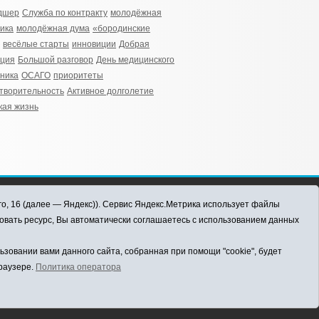
дшер
Служба по контракту
молодёжная
ика
молодёжная дума
«бородинские
весёлые старты
инновиции
Добрая
иция
Большой разговор
День медицинского
ника
ОСАГО
приоритеты
творительность
Активное долголетие
кая жизнь
го, 16 (далее — Яндекс)). Сервис Яндекс.Метрика использует файлы
овать ресурс, Вы автоматически соглашаетесь с использованием данных
овании вами данного сайта, собранная при помощи "cookie", будет
браузере.
Политика оператора