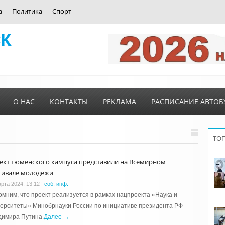
а
Политика
Спорт
О НАС
КОНТАКТЫ
РЕКЛАМА
РАСПИСАНИЕ АВТОБ
ТО
ект тюменского кампуса представили на Всемирном
тивале молодёжи
арта 2024, 13:12
|
соб. инф.
мним, что проект реализуется в рамках нацпроекта «Наука и
ерситеты» Минобрнауки России по инициативе президента РФ
димира Путина.
Далее →