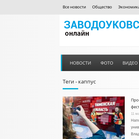
Все новости
Общество
Экономик
НОВОСТИ
ФОТО
ВИДЕО
Теги - каппус
Про
фес
11 м
Напо
унив
Вла