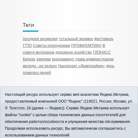
Теги
погодная аномалия
тотальный экзамен
фестиваль
ГТТО
Советы огородникам
ПРОФИЛАКТИКА
В
совете ветеранов
дорожное хозяйство
ГЛОНАСС
Бигила
земляки
коронавирус
глава администрации
молодо - не зелено
Нацпроект «Демография»
день
пожилых людей
Настоящий ресурс использует сервис веб-аналитики Яндекс.Метрика,
предоставляемый компанией ООО "Яндекс" (119021, Россия, Москва, ул.
Л. Толстого, 16 (далее — Яндекс)). Сервис Яндекс.Метрика использует
12+
файлы "cookie" с целью сбора технических данных посетителей для
ЗАВОДОУКОВСК online / Новости
обеспечения работоспособности и улучшения качества обслуживания.
Заводоуковского муниципального округа, 2026
Продолжая использовать ресурс, Вы автоматически соглашаетесь с
Учредитель: АНО "Информационно-издательский
использованием данных технологий.