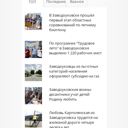
Последние
Важное
ТОП
В Заводоуковске прошёл
первый этап областных
соревнований по летнему
биатлону
По программе "Трудовое
лето" в Заводоуковске
выделено 1 220 рабочих мест
Заводоуковцы из льготных
категорий населения
оформляют субсидии на газ
Заводоуковские воины-
десантники учат детей
Родину любить
Любовь Карполянская из
Заводоуковска трудится на
железной дороге четыре
десятка лет