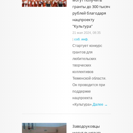
могут получить
гранты до 300 тысяч
рублей благодаря
нацпроекту
"Культура"
21 мая 2024, 08:35
|
соб. инф.
Стартует конкурс
грантов для
любительских
творческих
коллективов
Тюменской области.
Он проводится при
поддержке
нацпроекта
«Культура».
Далее →
Заводоуковцы
могут выиграть