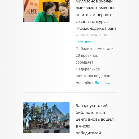
миллионов рублей
выиграли тюменцы
по итогам первого
сезона конкурса
"Росмолодежь.Гранты"
25 июня 2024, 10:10
|
соб. инф.
Победителями стали
10 проектов,
сообщает
Федеральное
агентство по делам
молодёжи.
Далее →
Заводоуковский
библиотечный
центр вновь вошёл
в число
победителей