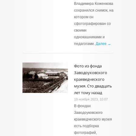
Владимира Коженкова
сохранился снимок, на
котором он
сфотографирован со
своими
однокашниками и
педагогами.
Далее →
Фото из фонда
Заводоуковского
краеведческого
музея. Сто двадцать
лет тому назад
19 ноября 2023, 10:07
В фондах
Заводоуковского
краеведческого музея
есть подборка
фотографий,