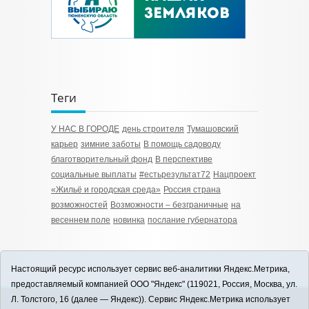
Теги
У НАС В ГОРОДЕ
день строителя
Тумашовский
карьер
зимние заботы
В помощь садоводу
благотворительный фонд
В перспективе
социальные выплаты
#естьрезультат72
Нацпроект
«Жильё и городская среда»
Россия страна
возможностей
Возможности – безграничные
на
весеннем поле
новинка
послание губернатора
Настоящий ресурс использует сервис веб-аналитики Яндекс.Метрика,
предоставляемый компанией ООО "Яндекс" (119021, Россия, Москва, ул.
Л. Толстого, 16 (далее — Яндекс)). Сервис Яндекс.Метрика использует