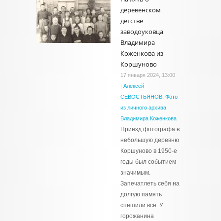
деревенском
детстве
заводоуковца
Владимира
Коженкова из
Коршуново
17 января 2024, 13:00
|
Алексей
СЕВОСТЬЯНОВ. Фото
из личного архива
Владимира Коженкова
Приезд фотографа в
небольшую деревню
Коршуново в 1950-е
годы был событием
значимым.
Запечатлеть себя на
долгую память
спешили все. У
горожанина