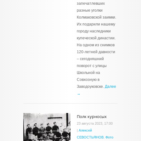
запечатлевших
разные уголки
Колмаковской заимки.
Их подарили нашему
городу наследники
купеческой династии.
На одном из снимков
120-летней давности
– сегодняшний
поворот с улицы
Школьной на
Совхозную в
Заводоуковске.
Далее
→
Полк курносых
23 августа 2023, 17:00
|
Алексей
СЕВОСТЬЯНОВ. Фото