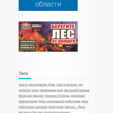
Теги
газета
молодёжная Дума
Смотр-конкурс
где
родился
приз
провожаем зиму
весенний призыв
Молодая гвардия
Хроника Победы
денежная
компенсация
День социального работника
день
работника торговли
коррупция
Завтра – День
матери в России
профобразование