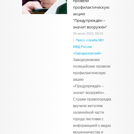
провели
профилактическую
акцию
"Предупреждён –
значит вооружён"
09 июля 2023, 09:03
|
Пресс-служба МО
МВД России
«Заводоуковский»
Заводоуковские
полицейские провели
профилактическую
акцию
«Предупреждён –
значит вооружён».
Стражи правопорядка
вручили жителям
залинейной части
города листовки с
информацией о видах
мошенничества и