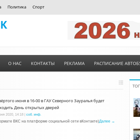
а
Политика
Спорт
О НАС
КОНТАКТЫ
РЕКЛАМА
РАСПИСАНИЕ АВТОБ
ТО
вёртого июня в 16-00 в ГАУ Северного Зауралья будет
ходить День открытых дверей
юня 2020, 14:18
|
соб. инф.
ормате ВКС на платформе социальной сети вКонтакте)
Далее →