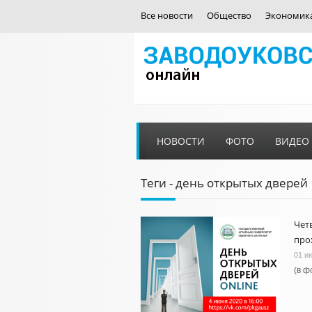
Все новости
Общество
Экономик
НОВОСТИ
ФОТО
ВИДЕО
Теги - день открытых дверей
Чет
про
01 и
(в ф