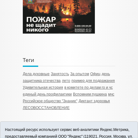
Теги
Дела духовные
Занятость
За опытом
Офиц
день
защитника отечества
лето
пример для подражания
Удивительная история
в комитете по делам го и чс
единый день профилактики
Вспомним пушкина
мчс
Российское общество "Знание"
Диктант здоровья
ЛЕСОВОССТАНОВЛЕНИЕ
Настоящий ресурс использует сервис веб-аналитики Яндекс.Метрика,
предоставляемый компанией ООО "Яндекс" (119021, Россия, Москва, ул.