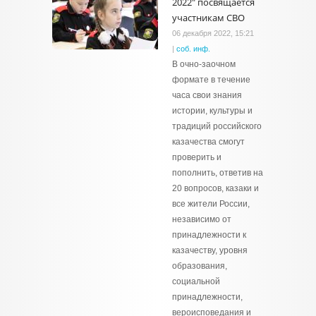
2022" посвящается
участникам СВО
06 декабря 2022, 15:21
|
соб. инф.
В очно-заочном
формате в течение
часа свои знания
истории, культуры и
традиций российского
казачества смогут
проверить и
пополнить, ответив на
20 вопросов, казаки и
все жители России,
независимо от
принадлежности к
казачеству, уровня
образования,
социальной
принадлежности,
вероисповедания и