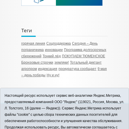
Теги
горячая линия
Соцподдержка
Сегодня – День
пограничника
инновации
Программа долгосрочных
сбережений
Тонкий лёд
ПОКУПАЕМ ТЮМЕНСКОЕ
Бронзовые строчки
земляки!
Тотальный диктант
агропром
индексация
прокуратура сообщает
9 мая
– день победы
Ну и ну!
Настоящий ресурс использует сервис веб-аналитики Яндекс.Метрика,
предоставляемый компанией ООО "Яндекс" (119021, Россия, Москва, ул.
Л. Толстого, 16 (далее — Яндекс)). Сервис Яндекс.Метрика использует
12+
файлы "cookie" с целью сбора технических данных посетителей для
ЗАВОДОУКОВСК online / Новости
обеспечения работоспособности и улучшения качества обслуживания.
Заводоуковского муниципального округа, 2026
Продолжая использовать ресурс, Вы автоматически соглашаетесь с