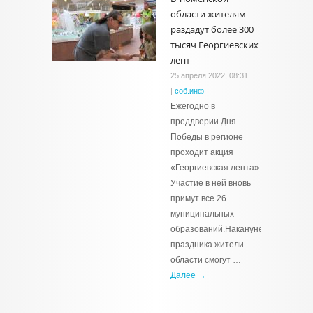
области жителям
раздадут более 300
тысяч Георгиевских
лент
25 апреля 2022, 08:31
|
соб.инф
Ежегодно в
преддверии Дня
Победы в регионе
проходит акция
«Георгиевская лента».
Участие в ней вновь
примут все 26
муниципальных
образований.Накануне
праздника жители
области смогут …
Далее →