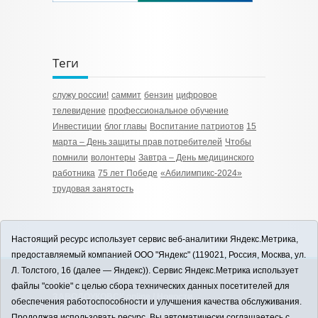
Теги
служу россии!
саммит
бензин
цифровое
телевидение
профессиональное обучение
Инвестиции
блог главы
Воспитание патриотов
15
марта – День защиты прав потребителей
Чтобы
помнили
волонтеры
Завтра – День медицинского
работника
75 лет Победе
«Абилимпикс-2024»
трудовая занятость
Настоящий ресурс использует сервис веб-аналитики Яндекс.Метрика,
предоставляемый компанией ООО "Яндекс" (119021, Россия, Москва, ул.
Л. Толстого, 16 (далее — Яндекс)). Сервис Яндекс.Метрика использует
12+
файлы "cookie" с целью сбора технических данных посетителей для
ЗАВОДОУКОВСК online / Новости
обеспечения работоспособности и улучшения качества обслуживания.
Заводоуковского муниципального округа, 2026
Продолжая использовать ресурс, Вы автоматически соглашаетесь с