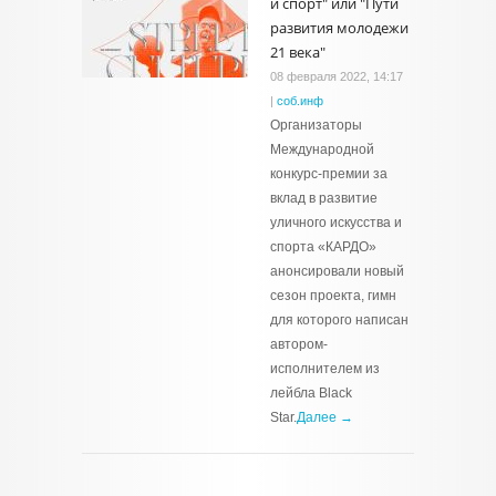
и спорт" или "Пути
развития молодежи
21 века"
08 февраля 2022, 14:17
|
соб.инф
Организаторы
Международной
конкурс-премии за
вклад в развитие
уличного искусства и
спорта «КАРДО»
анонсировали новый
сезон проекта, гимн
для которого написан
автором-
исполнителем из
лейбла Black
Star.
Далее →