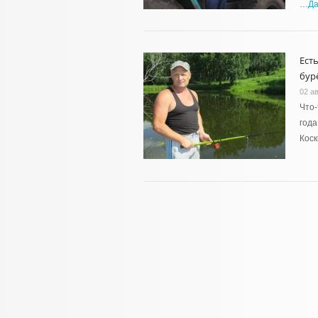
…
Д
Ест
бур
02 ав
Что-
года
Коск