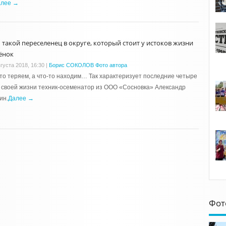
алее →
ь такой переселенец в округе, который стоит у истоков жизни
ёнок
густа 2018, 16:30
|
Борис СОКОЛОВ Фото автора
то теряем, а что-то находим… Так характеризует последние четыре
 своей жизни техник-осеменатор из ООО «Сосновка» Александр
ин.
Далее →
Фот