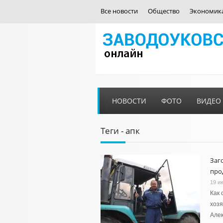
Все новости
Общество
Экономик
НОВОСТИ
ФОТО
ВИДЕО
Теги - апк
Заг
про
19 и
Как 
хозя
Алек