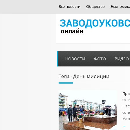
Все новости
Общество
Экономик
НОВОСТИ
ФОТО
ВИДЕО
Теги - День милиции
При
09 н
Шест
сотр
Мате
→