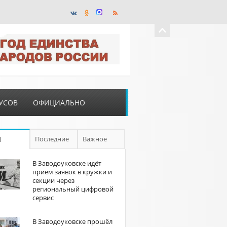
УСОВ
ОФИЦИАЛЬНО
Последние
Важное
П
В Заводоуковске идёт
приём заявок в кружки и
секции через
региональный цифровой
сервис
В Заводоуковске прошёл