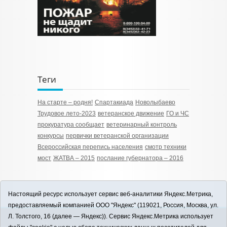
Теги
На старте – родня!
Спартакиада
Новолыбаево
Трудовое лето-2023
ветеранское движение
ГО и ЧС
прокуратура сообщает
ветеринарный контроль
конкурсы
первички ветеранской организации
Всероссийская перепись населения
смотр техники
мост
ЖАТВА – 2015
послание губернатора – 2016
Настоящий ресурс использует сервис веб-аналитики Яндекс.Метрика,
предоставляемый компанией ООО "Яндекс" (119021, Россия, Москва, ул.
Л. Толстого, 16 (далее — Яндекс)). Сервис Яндекс.Метрика использует
12+