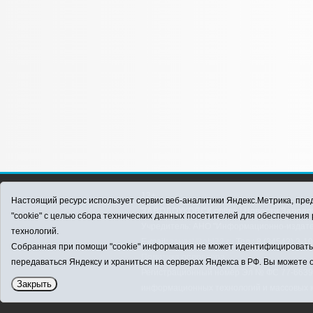
12+
Настоящий ресурс использует сервис веб-аналитики Яндекс.Метрика, пред
ЗАВОДОУКОВСК online / Новости Заводоу
"cookie" с целью сбора технических данных посетителей для обеспечени
Учредитель: АНО "Информационно-издатель
технологий.
E-mail:
zavest@obl72.ru
Тел.: 8 (34542) 2-1
Собранная при помощи "cookie" информация не может идентифицировать в
Политика оператора
передаваться Яндексу и храниться на серверах Яндекса в РФ. Вы можете о
Регистрационный номер Эл № ФС 77-66397 
Закрыть
информационных технологий и массовых 