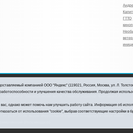
Андр
Капит
ГТТО
кино
Необ
ветер
иници
оставляемый компанией ООО "Яндекс" (119021, Россия, Москва, ул. Л. Толсто
ковского муниципального округа, 2026
я работоспособности и улучшения качества обслуживания. Продолжая использ
ский центр "Заводоуковские вести". Главный редактор: Фантиков А.А.
0-33
ас, однако может помочь нам улучшить работу сайта. Информация об использ
тказаться от использования "cookie", выбрав соответствующие настройки в 
от 14.07.2016г. выдан Федеральной службой по надзору в сфере связи,
коммуникаций (Роскомнадзор)