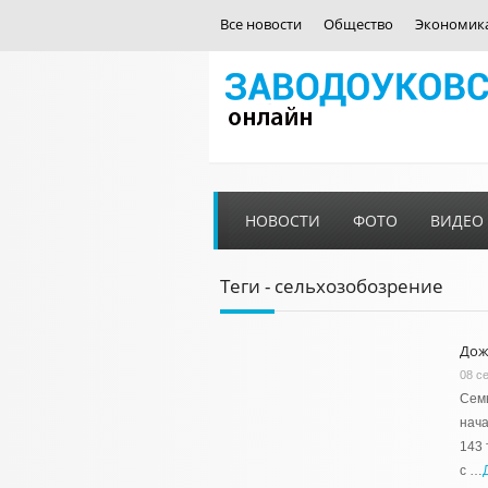
Все новости
Общество
Экономик
НОВОСТИ
ФОТО
ВИДЕО
Теги - сельхозобозрение
Дож
08 с
Семь
нача
143 
с …