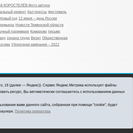
ей КОРОСТЕЛЁВ Фото автора
альный ремонт
бал прессы
фестиваль
Новый год
12 июня – день России
премьера
Новости Тюменской области
ычный парикмахе
Комарово
письмо
ану
охрана труда
Визит
Общественная
атива
Уборочная кампания – 2022
го, 16 (далее — Яндекс)). Сервис Яндекс.Метрика использует файлы
овать ресурс, Вы автоматически соглашаетесь с использованием данных
овании вами данного сайта, собранная при помощи "cookie", будет
браузере.
Политика оператора