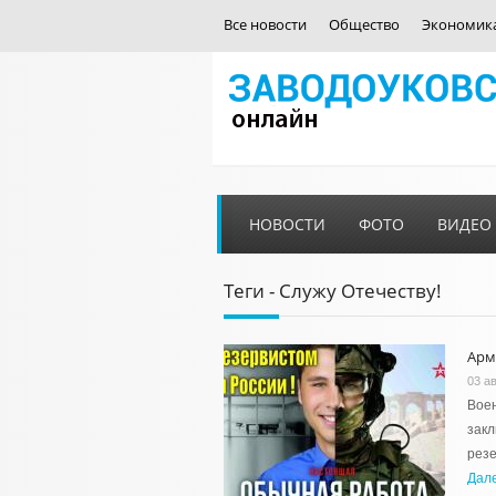
Все новости
Общество
Экономик
НОВОСТИ
ФОТО
ВИДЕО
Теги - Служу Отечеству!
Арм
03 ав
Воен
закл
резе
Дал