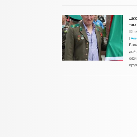
Даж
там
03 и
|
Але
В ка
дейс
офиц
оруж