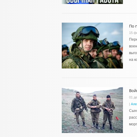
По 
15 ф
Пере
воен
выго
на к
Вой
01 д
|
Але
Сыно
расс
морп