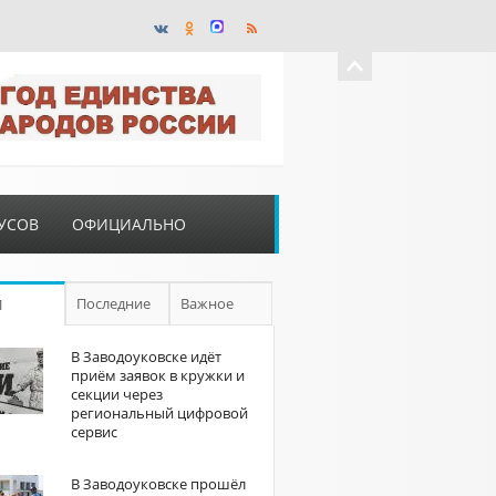
УСОВ
ОФИЦИАЛЬНО
Последние
Важное
П
В Заводоуковске идёт
приём заявок в кружки и
секции через
региональный цифровой
сервис
В Заводоуковске прошёл