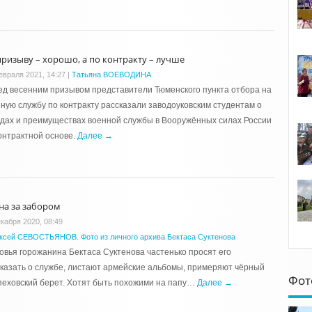
призыву – хорошо, а по контракту – лучше
евраля 2021, 14:27
|
Татьяна ВОЕВОДИНА
д весенним призывом представители Тюменского пункта отбора на
ную службу по контракту рассказали заводоуковским студентам о
дах и преимуществах военной службы в Вооружённых силах России
онтрактной основе.
Далее →
на за забором
екабря 2020, 08:49
ксей СЕВОСТЬЯНОВ. Фото из личного архива Бектаса Суктенова
вья горожанина Бектаса Суктенова частенько просят его
казать о службе, листают армейские альбомы, примеряют чёрный
Фот
еховский берет. Хотят быть похожими на папу…
Далее →