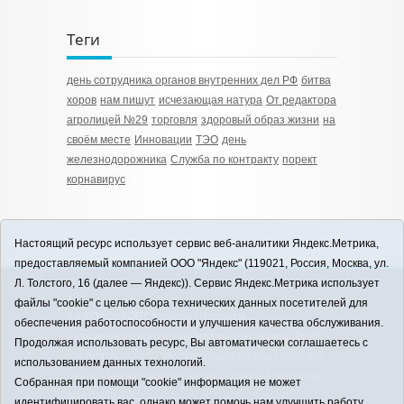
Теги
день сотрудника органов внутренних дел РФ
битва
хоров
нам пишут
исчезающая натура
От редактора
агролицей №29
торговля
здоровый образ жизни
на
своём месте
Инновации
ТЭО
день
железнодорожника
Служба по контракту
порект
корнавирус
Настоящий ресурс использует сервис веб-аналитики Яндекс.Метрика,
предоставляемый компанией ООО "Яндекс" (119021, Россия, Москва, ул.
Л. Толстого, 16 (далее — Яндекс)). Сервис Яндекс.Метрика использует
12+
файлы "cookie" с целью сбора технических данных посетителей для
ЗАВОДОУКОВСК online / Новости
обеспечения работоспособности и улучшения качества обслуживания.
Заводоуковского муниципального округа, 2026
Продолжая использовать ресурс, Вы автоматически соглашаетесь с
Учредитель: АНО "Информационно-издательский
использованием данных технологий.
центр "Заводоуковские вести". Главный редактор:
Собранная при помощи "cookie" информация не может
Фантиков А.А.
идентифицировать вас, однако может помочь нам улучшить работу