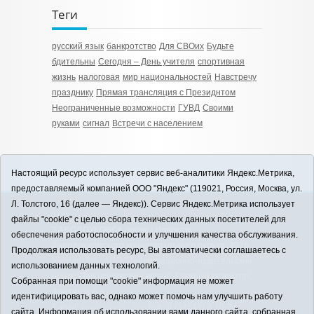
Теги
русский язык
банкротство
Для СВОих
Будьте
бдительны
Сегодня – День учителя
спортивная
жизнь
налоговая
мир национальностей
Навстречу
празднику
Прямая трансляция с Президнтом
Неограниченные возможности
ГУВД
Своими
руками
сигнал
Встречи с населением
Настоящий ресурс использует сервис веб-аналитики Яндекс.Метрика,
предоставляемый компанией ООО "Яндекс" (119021, Россия, Москва, ул.
Л. Толстого, 16 (далее — Яндекс)). Сервис Яндекс.Метрика использует
12+
файлы "cookie" с целью сбора технических данных посетителей для
ЗАВОДОУКОВСК online / Новости
обеспечения работоспособности и улучшения качества обслуживания.
Заводоуковского муниципального округа, 2026
Продолжая использовать ресурс, Вы автоматически соглашаетесь с
Учредитель: АНО "Информационно-издательский
использованием данных технологий.
центр "Заводоуковские вести". Главный редактор:
Собранная при помощи "cookie" информация не может
Фантиков А.А.
идентифицировать вас, однако может помочь нам улучшить работу
E-mail:
zavest@obl72.ru
Тел.: 8 (34542) 2-10-33
сайта. Информация об использовании вами данного сайта, собранная