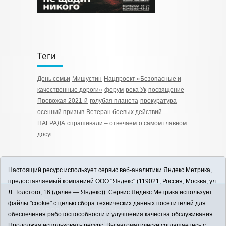
Теги
День семьи
Мишустин
Нацпроект «Безопасные и
качественные дороги»
форум
река Ук
посвящение
Провожая 2021-й
голубая планета
прокуратура
осенний призыв
Ветеран боевых действий
НАГРАДА
спрашивали – отвечаем
о самом главном
досуг
Настоящий ресурс использует сервис веб-аналитики Яндекс.Метрика,
предоставляемый компанией ООО "Яндекс" (119021, Россия, Москва, ул.
Л. Толстого, 16 (далее — Яндекс)). Сервис Яндекс.Метрика использует
12+
файлы "cookie" с целью сбора технических данных посетителей для
ЗАВОДОУКОВСК online / Новости
обеспечения работоспособности и улучшения качества обслуживания.
Заводоуковского муниципального округа, 2026
Продолжая использовать ресурс, Вы автоматически соглашаетесь с