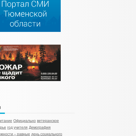
и
итание
Официально
ветеранское
рье
год учителя
Демография
жности – равные
день социального