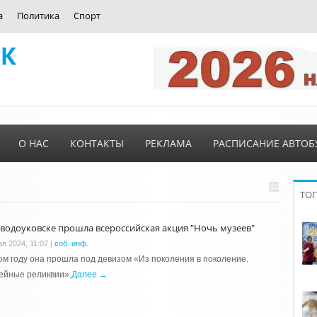
а
Политика
Спорт
О НАС
КОНТАКТЫ
РЕКЛАМА
РАСПИСАНИЕ АВТОБ
ТО
аводоуковске прошла всероссийская акция "Ночь музеев"
ая 2024, 11:07
|
соб. инф.
ом году она прошла под девизом «Из поколения в поколение.
ейные реликвии».
Далее →