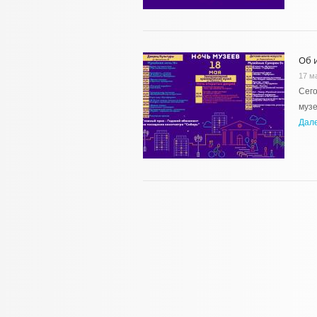
Об 
17 м
Сего
музе
Дал