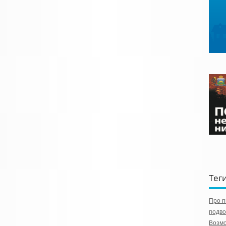
Тег
Про п
подво
Возмо