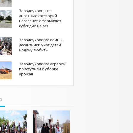
Заводоуковцы из
льготных категорий
населения оформляют
субсидии на газ
Заводоуковские воины-
десантники учат детей
Родину любить
Заводоуковские аграрии
приступили к уборке
урожая
о