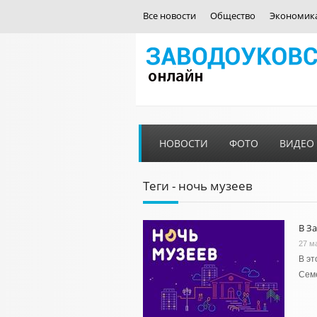
Все новости
Общество
Экономик
НОВОСТИ
ФОТО
ВИДЕО
Теги - ночь музеев
В З
27 м
В эт
Сем