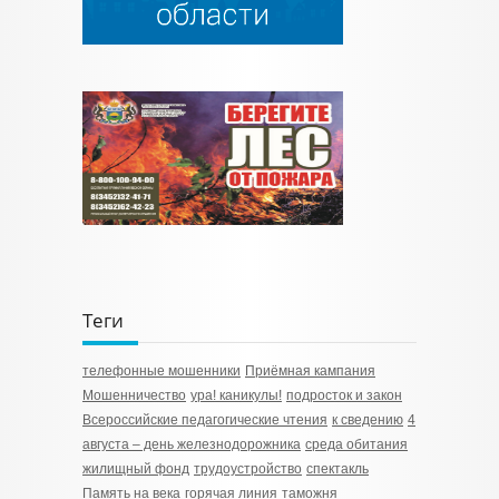
Теги
телефонные мошенники
Приёмная кампания
Мошенничество
ура! каникулы!
подросток и закон
Всероссийские педагогические чтения
к сведению
4
августа – день железнодорожника
среда обитания
жилищный фонд
трудоустройство
спектакль
Память на века
горячая линия
таможня