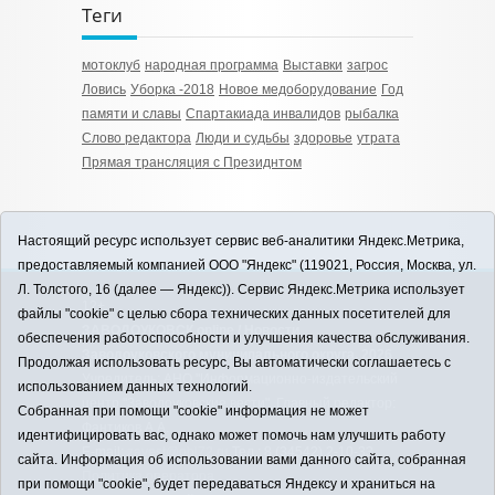
Теги
мотоклуб
народная программа
Выставки
загрос
Ловись
Уборка -2018
Новое медоборудование
Год
памяти и славы
Спартакиада инвалидов
рыбалка
Слово редактора
Люди и судьбы
здоровье
утрата
Прямая трансляция с Президнтом
Настоящий ресурс использует сервис веб-аналитики Яндекс.Метрика,
предоставляемый компанией ООО "Яндекс" (119021, Россия, Москва, ул.
Л. Толстого, 16 (далее — Яндекс)). Сервис Яндекс.Метрика использует
12+
файлы "cookie" с целью сбора технических данных посетителей для
ЗАВОДОУКОВСК online / Новости
обеспечения работоспособности и улучшения качества обслуживания.
Заводоуковского муниципального округа, 2026
Продолжая использовать ресурс, Вы автоматически соглашаетесь с
Учредитель: АНО "Информационно-издательский
использованием данных технологий.
центр "Заводоуковские вести". Главный редактор:
Собранная при помощи "cookie" информация не может
Фантиков А.А.
идентифицировать вас, однако может помочь нам улучшить работу
E-mail:
zavest@obl72.ru
Тел.: 8 (34542) 2-10-33
сайта. Информация об использовании вами данного сайта, собранная
Политика оператора
при помощи "cookie", будет передаваться Яндексу и храниться на