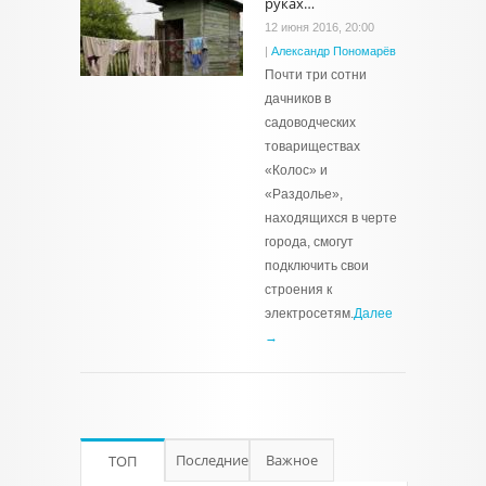
руках…
12 июня 2016, 20:00
|
Александр Пономарёв
Почти три сотни
дачников в
садоводческих
товариществах
«Колос» и
«Раздолье»,
находящихся в черте
города, смогут
подключить свои
строения к
электросетям.
Далее
→
Последние
Важное
ТОП