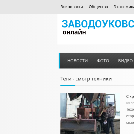
Все новости
Общество
Экономик
НОВОСТИ
ФОТО
ВИДЕО
Теги - смотр техники
С к
09 а
Техо
стар
сезо