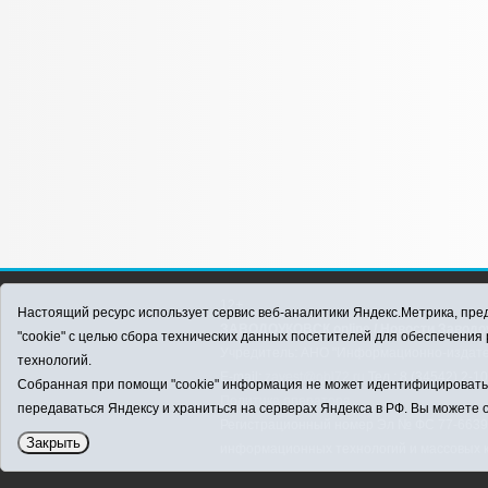
12+
Настоящий ресурс использует сервис веб-аналитики Яндекс.Метрика, пред
ЗАВОДОУКОВСК online / Новости Заводоу
"cookie" с целью сбора технических данных посетителей для обеспечени
Учредитель: АНО "Информационно-издатель
технологий.
E-mail:
zavest@obl72.ru
Тел.: 8 (34542) 2-1
Собранная при помощи "cookie" информация не может идентифицировать в
Политика оператора
передаваться Яндексу и храниться на серверах Яндекса в РФ. Вы можете о
Регистрационный номер Эл № ФС 77-66397 
Закрыть
информационных технологий и массовых 