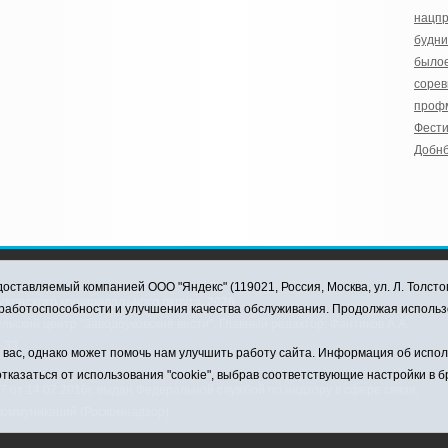
нацпр
будни
былое
сорев
проф
Фести
Добн
оставляемый компанией ООО "Яндекс" (119021, Россия, Москва, ул. Л. Толсто
ковского муниципального округа, 2026
я работоспособности и улучшения качества обслуживания. Продолжая использ
ский центр "Заводоуковские вести". Главный редактор: Фантиков А.А.
0-33
ас, однако может помочь нам улучшить работу сайта. Информация об использ
тказаться от использования "cookie", выбрав соответствующие настройки в 
от 14.07.2016г. выдан Федеральной службой по надзору в сфере связи,
коммуникаций (Роскомнадзор)