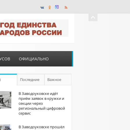
УСОВ
ОФИЦИАЛЬНО
Последние
Важное
П
В Заводоуковске идёт
приём заявок в кружки и
секции через
региональный цифровой
сервис
В Заводоуковске прошёл