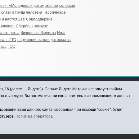
оект «Молодёжь и дети»
знание
сельские
славим труда человека
Героическое
 и настоящее
Соцподдержка
нования
Сбербанк
конкурс
мастерства
бизнес-сообщество
Игра
валь ГТО
нарушение законодательства
басс
ТОС
го, 16 (далее — Яндекс)). Сервис Яндекс.Метрика использует файлы
овать ресурс, Вы автоматически соглашаетесь с использованием данных
овании вами данного сайта, собранная при помощи "cookie", будет
браузере.
Политика оператора