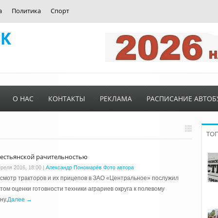
а
Политика
Спорт
О НАС
КОНТАКТЫ
РЕКЛАМА
РАСПИСАНИЕ АВТОБ
ТО
рестьянской рачительностью
преля 2016, 18:00
|
Александр Пономарёв Фото автора
смотр тракторов и их прицепов в ЗАО «Центральное» послужил
том оценки готовности техники аграриев округа к полевому
ну.
Далее →