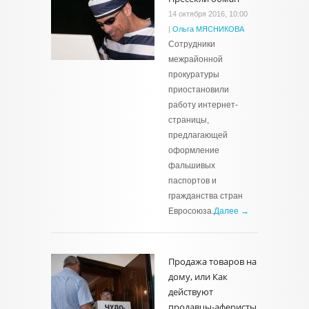
14 октября 2016, 10:00
|
Ольга МЯСНИКОВА
Сотрудники
межрайонной
прокуратуры
приостановили
работу интернет-
страницы,
предлагающей
оформление
фальшивых
паспортов и
гражданства стран
Евросоюза.
Далее →
Продажа товаров на
дому, или Как
действуют
продавцы-аферисты