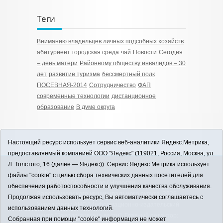
Теги
Вниманию владельцев личных подсобных хозяйств
абитуриент
городская среда
чай
Новости
Сегодня
– день матери
Районному обществу инвалидов – 30
лет
развитие туризма
бессмертный полк
ПОСЕВНАЯ-2014
Сотрудничество
ФАП
современные технологии
дистанционное
образование
В думе округа
Настоящий ресурс использует сервис веб-аналитики Яндекс.Метрика,
предоставляемый компанией ООО "Яндекс" (119021, Россия, Москва, ул.
Л. Толстого, 16 (далее — Яндекс)). Сервис Яндекс.Метрика использует
12+
файлы "cookie" с целью сбора технических данных посетителей для
ЗАВОДОУКОВСК online / Новости
обеспечения работоспособности и улучшения качества обслуживания.
Заводоуковского муниципального округа, 2026
Продолжая использовать ресурс, Вы автоматически соглашаетесь с
Учредитель: АНО "Информационно-издательский
использованием данных технологий.
центр "Заводоуковские вести". Главный редактор:
Собранная при помощи "cookie" информация не может