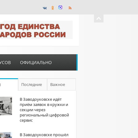
УСОВ
ОФИЦИАЛЬНО
Последние
Важное
П
В Заводоуковске идёт
приём заявок в кружки и
секции через
региональный цифровой
сервис
В Заводоуковске прошёл