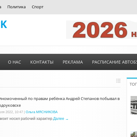
а
Политика
Спорт
О НАС
КОНТАКТЫ
РЕКЛАМА
РАСПИСАНИЕ АВТОБ
ТО
лномоченный по правам ребёнка Андрей Степанов побывал в
одоуковске
юля 2022, 10:47
|
Ольга МЯСНИКОВА
визит носил рабочий характер.
Далее →