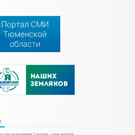
и
р для подражания
Сегодня – день матери