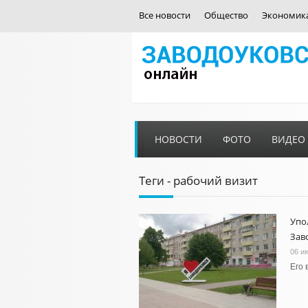
Все новости
Общество
Экономик
НОВОСТИ
ФОТО
ВИДЕО
Теги - рабочий визит
Упо
Зав
06 и
Его 