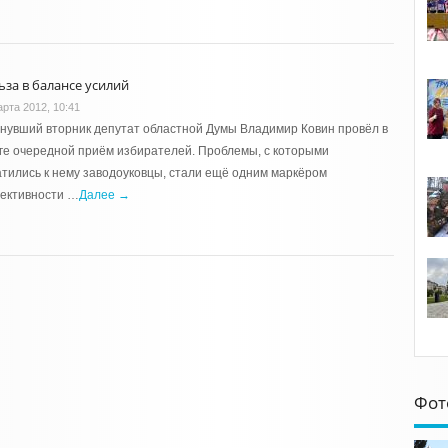
ьза в балансе усилий
арта 2012, 10:41
нувший вторник депутат областной Думы Владимир Ковин провёл в
ге очередной приём избирателей. Проблемы, с которыми
тились к нему заводоуковцы, стали ещё одним маркёром
ективности …
Далее →
Фот