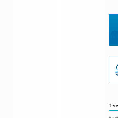
Тег
приме