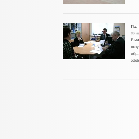
Пол
06 м
В ми
окру
обра
эфф