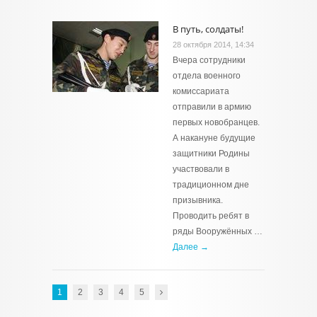
В путь, солдаты!
28 октября 2014, 14:34
Вчера сотрудники
отдела военного
комиссариата
отправили в армию
первых новобранцев.
А накануне будущие
защитники Родины
участвовали в
традиционном дне
призывника.
Проводить ребят в
ряды Вооружённых …
Далее →
1
2
3
4
5