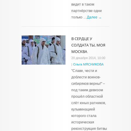
видит в таком
партнёрстве одни
только …
Далее →
В СЕРДЦЕ У
СОЛДАТА ТЫ, МОЯ
МОСКВА
20 декабря 2014, 10:00
|
Ольга МЯСНИКОВА
"Славе, чести и
доблести воинов-
сибиряков верны!" –
под таким девизом
прошёл областной
слёт юных ратников,
кульминацией
которого стала
историческая
реконструкция битвы