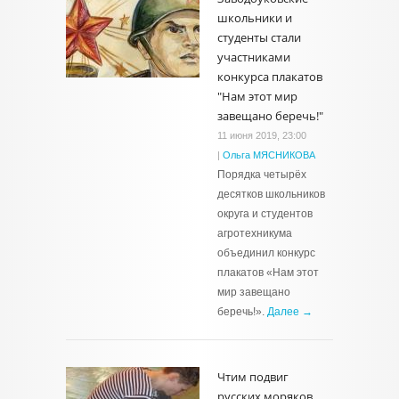
школьники и
студенты стали
участниками
конкурса плакатов
"Нам этот мир
завещано беречь!"
11 июня 2019, 23:00
|
Ольга МЯСНИКОВА
Порядка четырёх
десятков школьников
округа и студентов
агротехникума
объединил конкурс
плакатов «Нам этот
мир завещано
беречь!».
Далее →
Чтим подвиг
русских моряков