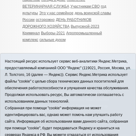
ВЕТЕРИНАРНАЯ СЛУЖБА
Участникам СВО
год
культуры
Это у нас семейное
день воинской славы
России
осторожно
ДЕНЬ РАБОТНИКОВ
ДОРОЖНОГО ХОЗЯЙСТВА
Выпускной-2023
Криминал
Выборы-2021
Агропромышленный
комплекс
сильные духом
Настоящий ресурс использует сервис веб-аналитики Яндекс.Метрика,
предоставляемый компанией ООО "Яндекс" (119021, Россия, Москва, ул.
Л. Толстого, 16 (далее — Яндекс)). Сервис Яндекс.Метрика использует
12+
файлы "cookie" с целью сбора технических данных посетителей для
ЗАВОДОУКОВСК online / Новости
обеспечения работоспособности и улучшения качества обслуживания.
Заводоуковского муниципального округа, 2026
Продолжая использовать ресурс, Вы автоматически соглашаетесь с
Учредитель: АНО "Информационно-издательский
использованием данных технологий.
центр "Заводоуковские вести". Главный редактор:
Собранная при помощи "cookie" информация не может
Фантиков А.А.
идентифицировать вас, однако может помочь нам улучшить работу
E-mail:
zavest@obl72.ru
Тел.: 8 (34542) 2-10-33
сайта. Информация об использовании вами данного сайта, собранная
Политика оператора
при помощи "cookie", будет передаваться Яндексу и храниться на
Регистрационный номер Эл № ФС 77-66397 от
серверах Яндекса в РФ. Вы можете отказаться от использования