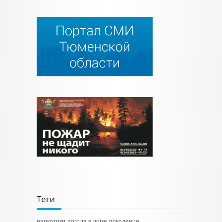
Теги
наркотики
погода в доме
поколение