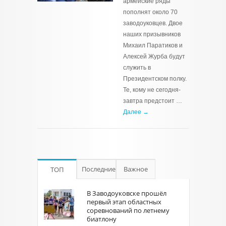
армейские ряды
пополнят около 70
заводоуковцев. Двое
наших призывников
Михаил Паратиков и
Алексей Журба будут
служить в
Президентском полку.
Те, кому не сегодня-
завтра предстоит …
Далее →
Последние
Важное
ТОП
В Заводоуковске прошёл
первый этап областных
соревнований по летнему
биатлону