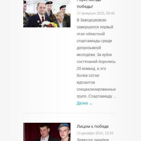
победы!
17 февраля 2015, 09:46
В Заводоуковске
завершился первый
этап областной
спартакиады среди
допризывной
молодёжи. За кубок
состязаний боролись
20 команд, а это
более сотни
курсантов
специализированных
групп. Спартакиаду …
Далее →
Лицом к победе
13 декабря 2014, 10:33
Девятого декабря