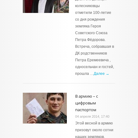
колесниковцы
отметили 100-летие
со дня рождения
земляка Героя
Советского Союза
Петра Фёдорова.
Встреча, собравшая в
ДК родственников
Петра Еремеевича ,
односельчан и гостей,
прошла …
Далее →
В армию – с
цифровым
паспортом
04 апреля 2014, 17:40
Этой весной в армию
призовут около сотни
наших земляков.