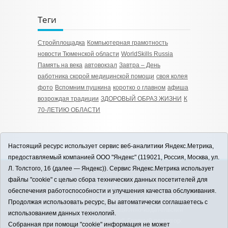
Теги
Стройплощадка
Компьютерная грамотность
новости Тюменской области
WorldSkills Russia
Память на века
автовокзал
Завтра – День
работника скорой медицинской помощи
своя колея
фото
Вспомним пушкина
коротко о главном
афиша
возрождая традиции
ЗДОРОВЫЙ ОБРАЗ ЖИЗНИ
К
70-ЛЕТИЮ ОБЛАСТИ
Настоящий ресурс использует сервис веб-аналитики Яндекс.Метрика,
предоставляемый компанией ООО "Яндекс" (119021, Россия, Москва, ул.
Л. Толстого, 16 (далее — Яндекс)). Сервис Яндекс.Метрика использует
12+
файлы "cookie" с целью сбора технических данных посетителей для
ЗАВОДОУКОВСК online / Новости
обеспечения работоспособности и улучшения качества обслуживания.
Заводоуковского муниципального округа, 2026
Продолжая использовать ресурс, Вы автоматически соглашаетесь с
Учредитель: АНО "Информационно-издательский
использованием данных технологий.
центр "Заводоуковские вести". Главный редактор:
Собранная при помощи "cookie" информация не может