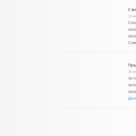
С в
12 и
Спец
насе
проф
Сов
Пре
28 и
За п
чело
проф
Дал