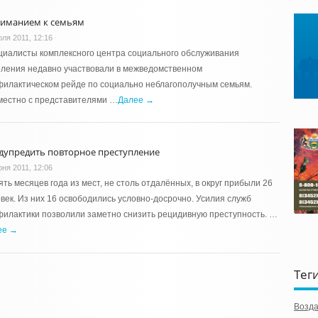
ниманием к семьям
юля 2011, 12:16
иалисты комплексного центра социального обслуживания
ления недавно участвовали в межведомственном
илактическом рейде по социально неблагополучным семьям.
местно с представителями …
Далее →
дупредить повторное преступление
юня 2011, 12:06
ять месяцев года из мест, не столь отдалённых, в округ прибыли 26
век. Из них 16 освободились условно-досрочно. Усилия служб
илактики позволили заметно снизить рецидивную преступность. …
ее →
Тег
Возд