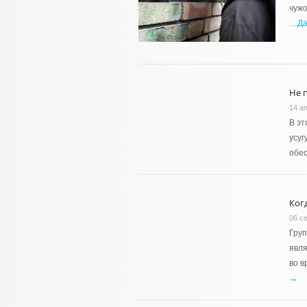
чужо
…
Д
Не 
14 а
В эт
усуг
обес
Когд
06 с
Груп
явля
во в
→