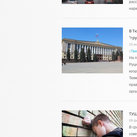
рас
нарк
В Т
"гр
15 м
|
Пре
На 
Руц
коо
Тюме
пра
орга
ТУШ
09 ф
В ср
сове