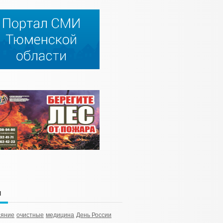
и
аяние
очистные
медицина
День России