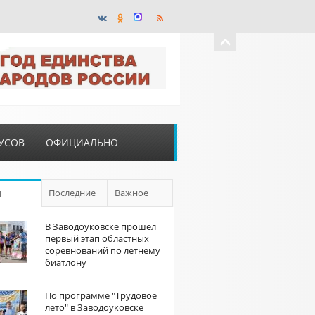
УСОВ
ОФИЦИАЛЬНО
Последние
Важное
П
В Заводоуковске прошёл
первый этап областных
соревнований по летнему
биатлону
По программе "Трудовое
лето" в Заводоуковске