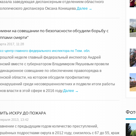
сказала заведующая диспансерным отделением областного
ологического диспансера Оксана Конищева.
Далее →
юмени на совещании по безопасности обсудили борьбу с
уппами смерти"
арта 2017, 11:28
сс-центр главного федерального инспектора по Тюм. обл.
прошлой неделе главный федеральный инспектор Андрей
инский вместе с губернатором Владимиром Якушевым провели
рдинационное совещание по обеспечению правопорядка в
нской области, на котором обсудили профилактику
вонарушений среди несовершеннолетних и подвели итоги работы
нов власти в этой сфере в 2016 году.
Далее →
Фот
ИТЬ ИСКРУ ДО ПОЖАРА
евраля 2013, 13:42
авнении с предыдущим годом количество преступлений,
ршённых подростками округа в 2012 году, снизилось с 67 до 55, краж