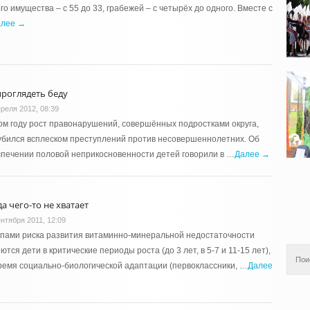
го имущества – с 55 до 33, грабежей – с четырёх до одного. Вместе с
алее →
проглядеть беду
преля 2012, 08:39
ом году рост правонарушений, совершённых подростками округа,
убился всплеском преступлений против несовершеннолетних. Об
печении половой неприкосновенности детей говорили в …
Далее →
а чего-то не хватает
ентября 2011, 12:09
пами риска развития витаминно-минеральной недостаточности
ются дети в критические периоды роста (до 3 лет, в 5-7 и 11-15 лет),
ремя социально-биологической адаптации (первоклассники, …
Далее