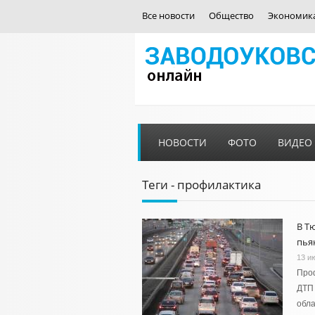
Все новости
Общество
Экономик
НОВОСТИ
ФОТО
ВИДЕО
Теги - профилактика
В Т
пья
13 и
Проф
ДТП 
обла