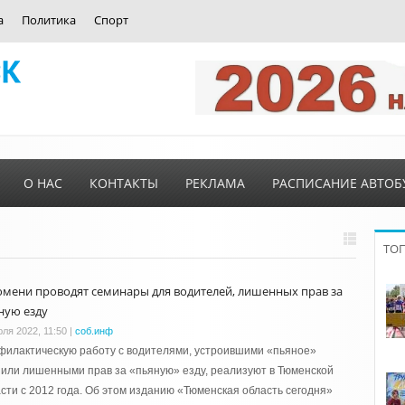
а
Политика
Спорт
О НАС
КОНТАКТЫ
РЕКЛАМА
РАСПИСАНИЕ АВТОБ
ТО
юмени проводят семинары для водителей, лишенных прав за
ную езду
юля 2022, 11:50
|
соб.инф
илактическую работу с водителями, устроившими «пьяное»
или лишенными прав за «пьяную» езду, реализуют в Тюменской
сти с 2012 года. Об этом изданию «Тюменская область сегодня»