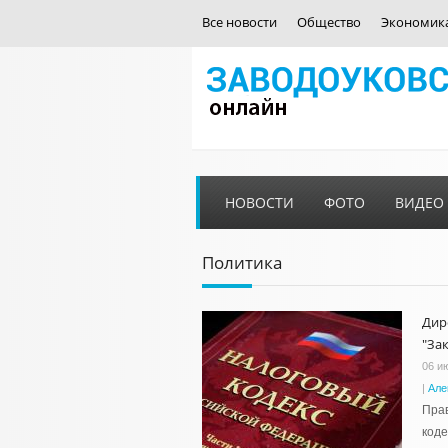
Все новости
Общество
Экономик
НОВОСТИ
ФОТО
ВИДЕО
Политика
Дир
"За
06 и
|
Але
Прав
коде