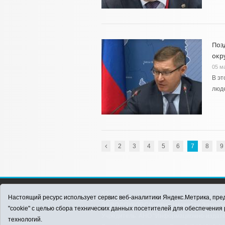
Поз
окр
05 м
В эт
люд
2
3
4
5
6
7
8
9
12+
Настоящий ресурс использует сервис веб-аналитики Яндекс.Метрика, пред
ЗАВОДОУКОВСК online / Новости Заводоу
"cookie" с целью сбора технических данных посетителей для обеспечени
Учредитель: АНО "Информационно-издатель
технологий.