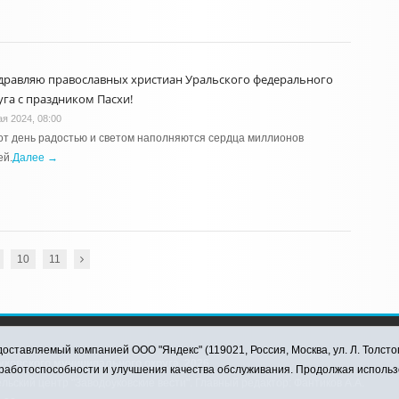
дравляю православных христиан Уральского федерального
уга с праздником Пасхи!
ая 2024, 08:00
от день радостью и светом наполняются сердца миллионов
ей.
Далее →
10
11
оставляемый компанией ООО "Яндекс" (119021, Россия, Москва, ул. Л. Толсто
ковского муниципального округа, 2026
я работоспособности и улучшения качества обслуживания. Продолжая использ
ский центр "Заводоуковские вести". Главный редактор: Фантиков А.А.