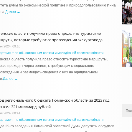
тета Думы по экономической политике и природопользованию Инна
ва.
Далее →
енские власти получили право определять туристские
шруты, которые требуют сопровождения экскурсовода
ая 2024, 09:10
артамент по общественным связям и молодёжной политике области
нская область получила право относить туристские маршруты,
рые проходят через регион, к требующим специального
овождения и размещать сведения о них на официальном
е.
Далее →
од регионального бюджета Тюменской области за 2023 год
высил 321 миллиард рублей
ая 2024, 08:41
артамент по общественным связям и молодёжной политике области
де 29-го заседания Тюменской областной Думы депутаты обсудили