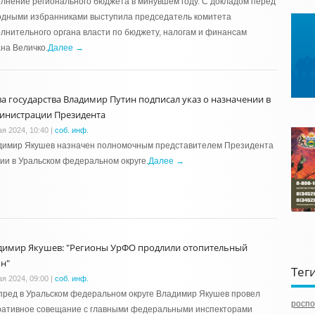
лнение регионального бюджета в минувшем году. С докладом перед
одными избранниками выступила председатель комитета
лнительного органа власти по бюджету, налогам и финансам
на Величко.
Далее →
ва государства Владимир Путин подписал указ о назначении в
инистрации Президента
ая 2024, 10:40
|
соб. инф.
димир Якушев назначен полномочным представителем Президента
ии в Уральском федеральном округе.
Далее →
димир Якушев: "Регионы УрФО продлили отопительный
он"
Тег
ая 2024, 09:00
|
соб. инф.
ред в Уральском федеральном округе Владимир Якушев провел
роспо
ративное совещание с главными федеральными инспекторами