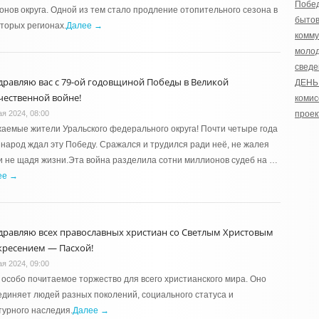
Побе
онов округа. Одной из тем стало продление отопительного сезона в
бытов
торых регионах.
Далее →
комму
моло
сведе
дравляю вас с 79-ой годовщиной Победы в Великой
ДЕНЬ
чественной войне!
комис
ая 2024, 08:00
проек
аемые жители Уральского федерального округа! Почти четыре года
народ ждал эту Победу. Сражался и трудился ради неё, не жалея
и не щадя жизни.Эта война разделила сотни миллионов судеб на …
ее →
дравляю всех православных христиан со Светлым Христовым
кресением — Пасхой!
ая 2024, 09:00
особо почитаемое торжество для всего христианского мира. Оно
диняет людей разных поколений, социального статуса и
турного наследия.
Далее →