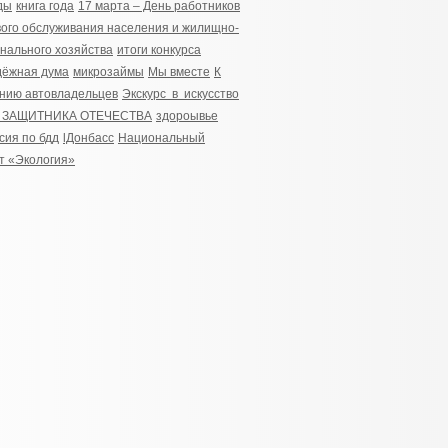
ды
книга года
17 марта – День работников
ого обслуживания населения и жилищно-
нального хозяйства
итоги конкурса
дёжная дума
микрозаймы
Мы вместе
К
нию автовладельцев
Экскурс в искусство
 ЗАЩИТНИКА ОТЕЧЕСТВА
здороывье
сия по бдд
lДонбасс
Национальный
т «Экология»