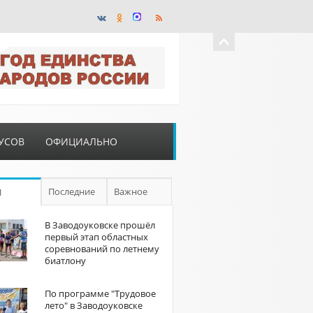
УСОВ
ОФИЦИАЛЬНО
Последние
Важное
П
В Заводоуковске прошёл
первый этап областных
соревнований по летнему
биатлону
По программе "Трудовое
лето" в Заводоуковске