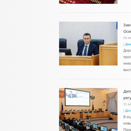
Зам
Оси
06 и
|
Дми
Доро
про
нек
выс
Деп
рег
31 м
|
Деп
В хо
новы
Прое