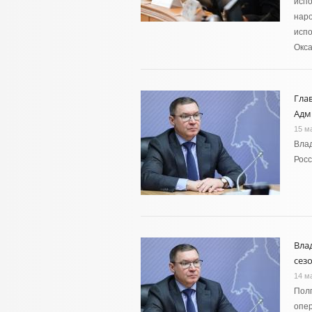
испо
нар
испо
Окса
Гла
Адм
15 м
Вла
Росс
Вла
сез
14 м
Полп
опе