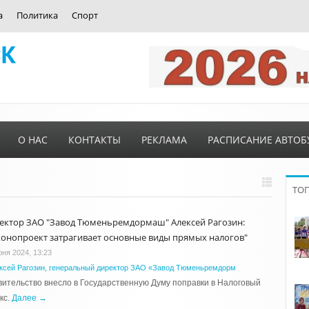
а
Политика
Спорт
О НАС
КОНТАКТЫ
РЕКЛАМА
РАСПИСАНИЕ АВТОБ
ТО
ектор ЗАО "Завод Тюменьремдормаш" Алексей Рагозин:
конопроект затрагивает основные виды прямых налогов"
юня 2024, 13:23
ксей Рагозин, генеральный директор ЗАО «Завод Тюменьремдорм
ительство внесло в Государственную Думу поправки в Налоговый
кс.
Далее →