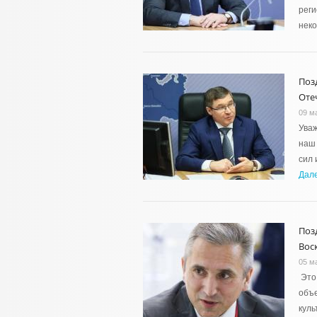
реги
неко
Поз
Оте
09 м
Уваж
наш 
сил 
Дал
Поз
Вос
05 м
Это 
объе
куль