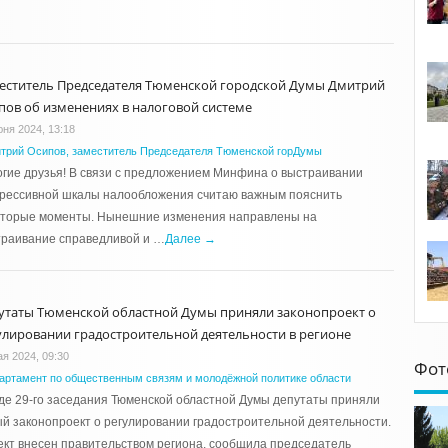
еститель Председателя Тюменской городской Думы Дмитрий
пов об изменениях в налоговой системе
юня 2024, 13:18
трий Осипов, заместитель Председателя Тюменской горДумы
гие друзья! В связи с предложением Минфина о выстраивании
грессивной шкалы налообложения считаю важным пояснить
оторые моменты. Нынешние изменения направлены на
траивание справедливой и …
Далее →
утаты Тюменской областной Думы приняли законопроект о
улировании градостроительной деятельности в регионе
ая 2024, 09:30
Фот
артамент по общественным связям и молодёжной политике области
де 29-го заседания Тюменской областной Думы депутаты приняли
й законопроект о регулировании градостроительной деятельности.
кт внесен правительством региона, сообщила председатель