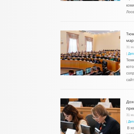
коми
Лосе
Тюм
мар
31 м
|
Деп
Тюме
кото
сопр
сайт
Дох
пре
31 м
|
Деп
В хо