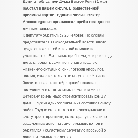
Депутат областной Думы Виктор Рейн 31 мая
работал в нашем округе. В общественной
приёмной партии "Единая Россия" Виктор
Александрович организовал приём граждан по
личным вопросам.
К депутату обратились 20 человек. По словам
представителя законодательной власти, число
нуждающихся в той или иной помощи не
уменьшается. Есть такие проблемы, которые люди
должны решать сами, но, попав в трудную
жизненную ситуацию, они, потеряв опору под
ногами, самостоятельно не могут из неё выйти.
Значительная часть обращений связана с
получением и капитальным ремонтом жилья.
Ветерану войны надо отремонтировать крышу
дома. Служба единого заказчика составила смету
работ. Трудно сказать, что и как закладывали в
смету проектировщики, но ветерану не хватило
выделенных денег на замену крыши, вот он и
обратился к областному депутату с просьбой о
дополнительных средствах.