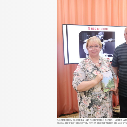
Составитель сборника «На поэтической волне» Ирина Ан
(слева направо) надеются, что их произведения найдут 