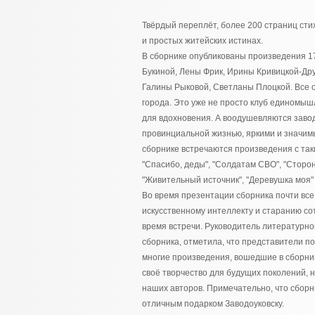
Твёрдый переплёт, более 200 страниц сти
и простых житейских истинах.
В сборнике опубликованы произведения 17
Букиной, Лены Фрик, Ирины Кривицкой-Дру
Галины Рыковой, Светланы Плоцкой. Все о
города. Это уже не просто клуб единомышл
для вдохновения. А воодушевляются заво
провинциальной жизнью, яркими и значимы
сборнике встречаются произведения с так
"Спасибо, деды", "Солдатам СВО", "Сторон
"Живительный источник", "Деревушка моя" 
Во время презентации сборника почти все
искусственному интеллекту и старанию со
время встречи. Руководитель литературн
сборника, отметила, что представители по
многие произведения, вошедшие в сборник
своё творчество для будущих поколений, 
наших авторов. Примечательно, что сборни
отличным подарком Заводоуковску.