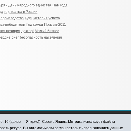
бря - День народного единства
Нам года
да
год театра в России
производство
Бди!
История успеха
ки-победители
Год семьи
Призыв-2011
ная позиция
доктор!
Малый бизнес
сердие
снег
безопасность населения
го, 16 (далее — Яндекс)). Сервис Яндекс.Метрика использует файлы
овать ресурс, Вы автоматически соглашаетесь с использованием данных