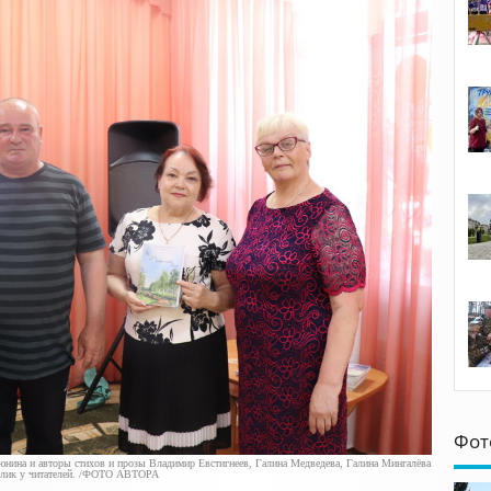
Фот
юнина и авторы стихов и прозы Владимир Евстигнеев, Галина Медведева, Галина Мингалёва
отклик у читателей. /ФОТО АВТОРА