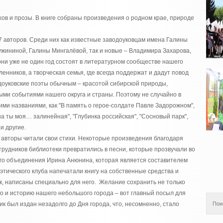
хов и прозы. В книге собраны произведения о родном крае, природе
 авторов. Среди них как известные заводоуковцам имена Галины
жининой, Галины Мингалёвой, так и новые – Владимира Захарова,
ни уже не один год состоят в литературном сообществе нашего
енников, а творческая семья, где всегда поддержат и дадут повод
доуковские поэты обычным – красотой сибирской природы,
ми событиями нашего округа и страны. Поэтому не случайно в
ими названиями, как "В память о герое-солдате Павле Задорожном",
а ты моя… залинейная", "Глубинка российская", "Сосновый парк",
и другие.
 авторы читали свои стихи. Некоторые произведения благодаря
трудников библиотеки превратились в песни, которые прозвучали во
ого объединения Ирина Анюнина, которая является составителем
этического клуба напечатали книгу на собственные средства и
, написаны специально для него. Желание сохранить не только
но и историю нашего небольшого города – вот главный посыл для
к был издан незадолго до Дня города, что, несомненно, стало