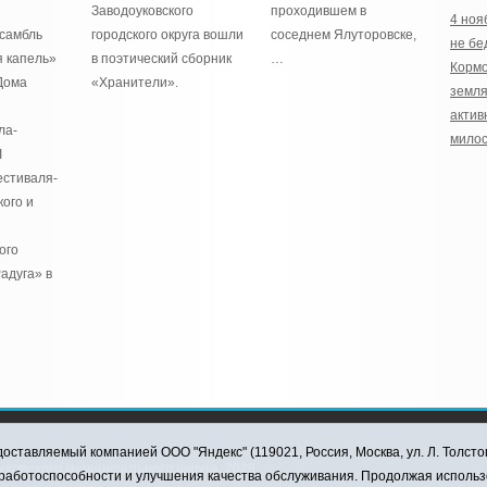
Заводоуковского
проходившем в
4 ноя
самбль
городского округа вошли
соседнем Ялуторовске,
не бе
 капель»
в поэтический сборник
…
Кормо
Дома
«Хранители».
земля
актив
ла-
мило
I
естиваля-
кого и
ого
адуга» в
оставляемый компанией ООО "Яндекс" (119021, Россия, Москва, ул. Л. Толсто
ковского муниципального округа, 2026
я работоспособности и улучшения качества обслуживания. Продолжая использ