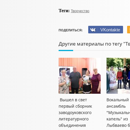
Теги:
Творчество
VKontakte
ПОДЕЛИТЬСЯ:
Другие материалы по тегу "Т
Вышел в свет
Вокальный
первый сборник
ансамбль
заводоуковского
"Музыкаль
литературного
капель" из
объединения
Лыбваево б