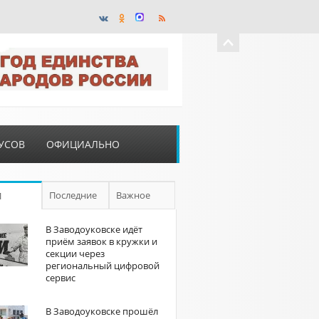
УСОВ
ОФИЦИАЛЬНО
Последние
Важное
П
В Заводоуковске идёт
приём заявок в кружки и
секции через
региональный цифровой
сервис
В Заводоуковске прошёл