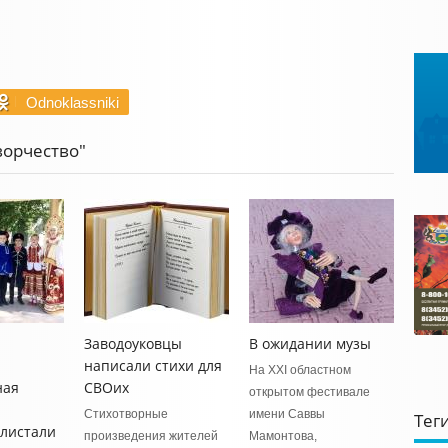
Odnoklassniki
ворчество"
Заводоуковцы
В ожидании музы
написали стихи для
На XXI областном
ная
СВОих
открытом фестивале
Стихотворные
имени Саввы
Тег
листали
произведения жителей
Мамонтова,