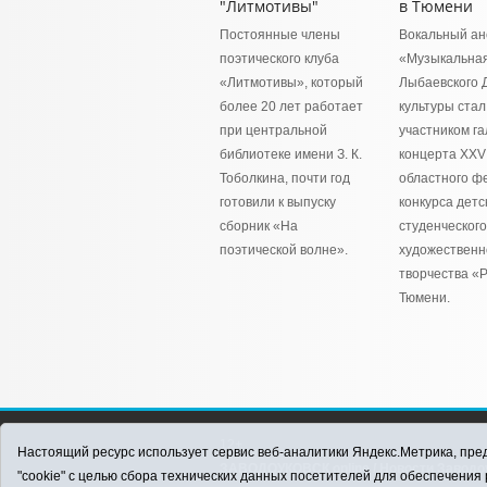
"Литмотивы"
в Тюмени
Постоянные члены
Вокальный ан
поэтического клуба
«Музыкальная
«Литмотивы», который
Лыбаевского 
более 20 лет работает
культуры стал
при центральной
участником га
библиотеке имени З. К.
концерта XXV
Тоболкина, почти год
областного ф
готовили к выпуску
конкурса детс
сборник «На
студенческого
поэтической волне».
художественн
творчества «Р
Тюмени.
12+
Настоящий ресурс использует сервис веб-аналитики Яндекс.Метрика, пред
ЗАВОДОУКОВСК online / Новости Заводоу
"cookie" с целью сбора технических данных посетителей для обеспечени