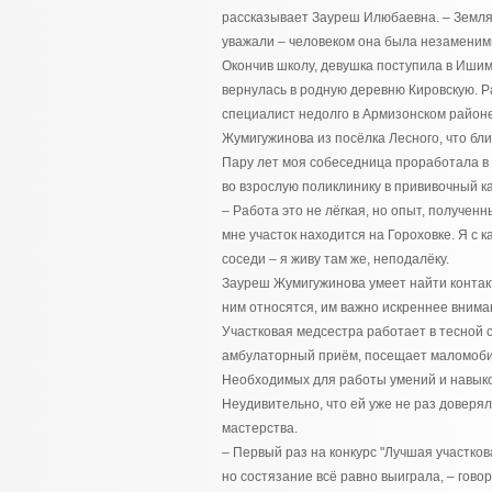
рассказывает Зауреш Илюбаевна. – Земляк
уважали – человеком она была незаменимы
Окончив школу, девушка поступила в Ишимс
вернулась в родную деревню Кировскую. 
специалист недолго в Армизонском район
Жумигужинова из посёлка Лесного, что бли
Пару лет моя собеседница проработала 
во взрослую поликлинику в прививочный ка
– Работа это не лёгкая, но опыт, получе
мне участок находится на Гороховке. Я с
соседи – я живу там же, неподалёку.
Зауреш Жумигужинова умеет найти контакт
ним относятся, им важно искреннее внима
Участковая медсестра работает в тесной 
амбулаторный приём, посещает маломобил
Необходимых для работы умений и навыков
Неудивительно, что ей уже не раз доверя
мастерства.
– Первый раз на конкурс "Лучшая участков
но состязание всё равно выиграла, – гово