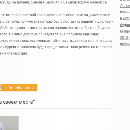
 муж, дочка Даурия, сыновья Бахтияр и Бекдияр горячо болели за
Лесов
помн
е во второй областной клинической больнице Тюмени, участвовали
БЕЗО
его региона. Конкурсантам надо было поставить пациенту диагноз и
будни
 Действия участников тщательно оценивало жюри. В итоге Зауреш
цифро
место. Помимо диплома победителя она получила ещё одну
2016
оликлинике украсила именная табличка с указанием того, что здесь
прем
щё Зауреш Илюбаевна будет представлять наш регион на конгрессе
Санкт-Петербурге.
Odnoklassniki
а своём месте"