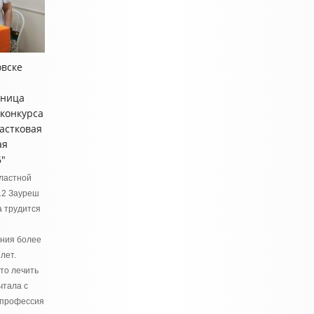
овске
ьница
 конкурса
астковая
ая
6"
ластной
12 Зауреш
 трудится
ния более
лет.
то лечить
чтала с
ь профессия