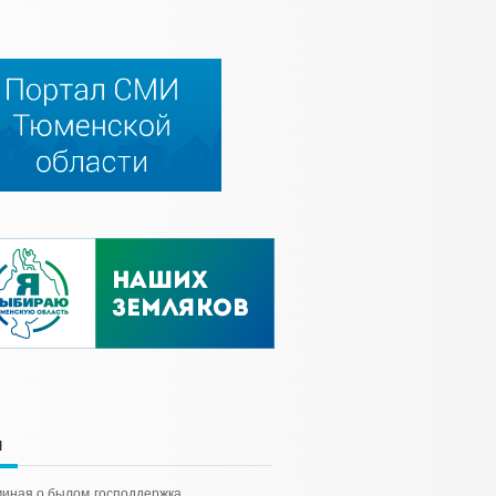
и
иная о былом
господдержка