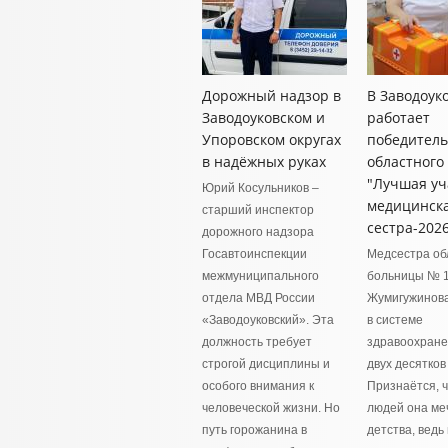
Дорожный надзор в
В Заводоук
Заводоуковском и
работает
Упоровском округах
победител
в надёжных руках
областного
"Лучшая уч
Юрий Косульников –
медицинск
старший инспектор
сестра-202
дорожного надзора
Госавтоинспекции
Медсестра об
межмуниципального
больницы № 
отдела МВД России
Жумигужинова
«Заводоуковский». Эта
в системе
должность требует
здравоохране
строгой дисциплины и
двух десятков 
особого внимания к
Признаётся, ч
человеческой жизни. Но
людей она ме
путь горожанина в
детства, вед