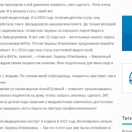
и приходили к ней давление измерить, укол сделать. Тётю очень
м. И я решила стать такой же!
кий медколледж. И в 2003 году, получив диплом ссуза, она
Работала там в фельдшерско-акушерском пункте. Да только молодой
е задержалась: сосватали Зауреш за хорошего парня Марата
з Заводоуковска. И вот уже 22 года она – жительница нашего округа.
в поселковом ФАПе. Потом Зауреш Илюбаевне предложили перейти
бинет. А с 2014 года она стала участковой медсестрой.
нный в ФАПе, закалил, – отмечает Зауреш Илюбаевна. – Вверенный
 каждым своим пациентом знакома. Мои подопечные для меня ещё и
 с людьми. По словам моей собеседницы, пациенты чувствуют, как к
ние.
связке со своим врачом Анной Ескиной – помогает организовывать
ьных пациентов на дому, чтобы забрать анализы, сделать ЭКГ.
 за долгие годы практики у медработника накопилось достаточно.
ли защищать честь округа на смотрах профессионального
Тег
ая медицинская сестра" я ездила в 2022 году. Волновалась сильно,
рит Зауреш Илюбаевна. – Так что в этот раз уже была спокойнее и
Вспом