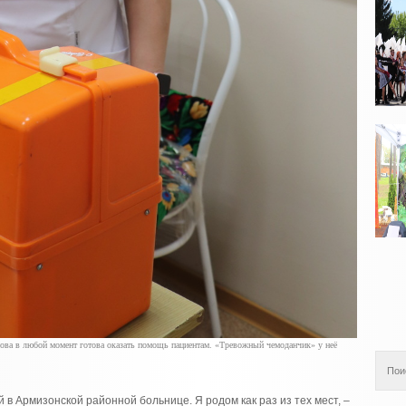
ва в любой момент готова оказать помощь пациентам. «Тревожный чемоданчик» у неё
в Армизонской районной больнице. Я родом как раз из тех мест, –