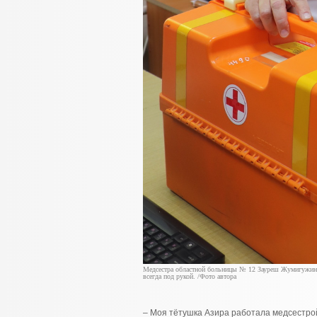
Медсестра областной больницы № 12 Зауреш Жумигужино
всегда под рукой. /Фото автора
– Моя тётушка Азира работала медсестрой 