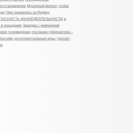
осстановление
Мусорный вопрос
чтобы
или
Они сражались за Родину
ПАСНОСТЬ ЖИЗНЕДЕЯТЕЛЬНОСТИ
в
 и праздники
Зарядка с чемпионом
вое телевидение
послание губернатора –
бассейн
интеллектуальные игры
турслет
ия