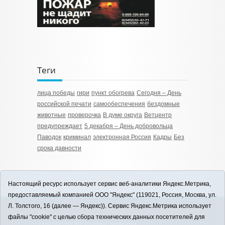
Теги
лица победы
гири
пункт обогрева
Сегодня – День
российской печати
самообеспечения
бездомные
животные
проверочка
В думе округа
Ветцентр
предупреждает
5 декабря – День добровольца
Паводок
криминал
электронная Россия
Кадры
Без
срока давности
Настоящий ресурс использует сервис веб-аналитики Яндекс.Метрика,
предоставляемый компанией ООО "Яндекс" (119021, Россия, Москва, ул.
Л. Толстого, 16 (далее — Яндекс)). Сервис Яндекс.Метрика использует
12+
файлы "cookie" с целью сбора технических данных посетителей для
ЗАВОДОУКОВСК online / Новости