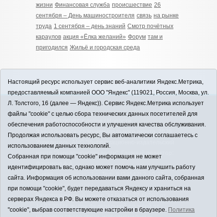
жизни
Финансовая служба
происшествие
26
сентября – День машиностроителя
связь
на рынке
труда
1 сентября – день знаний
Смотр почётных
караулов
акция «Ёлка желаний»
Форум
там и
пригодился
Жильё и городская среда
Настоящий ресурс использует сервис веб-аналитики Яндекс.Метрика,
предоставляемый компанией ООО "Яндекс" (119021, Россия, Москва, ул.
Л. Толстого, 16 (далее — Яндекс)). Сервис Яндекс.Метрика использует
12+
файлы "cookie" с целью сбора технических данных посетителей для
ЗАВОДОУКОВСК online / Новости
обеспечения работоспособности и улучшения качества обслуживания.
Заводоуковского муниципального округа, 2026
Продолжая использовать ресурс, Вы автоматически соглашаетесь с
Учредитель: АНО "Информационно-издательский
использованием данных технологий.
центр "Заводоуковские вести". Главный редактор:
Собранная при помощи "cookie" информация не может
Фантиков А.А.
идентифицировать вас, однако может помочь нам улучшить работу
E-mail:
zavest@obl72.ru
Тел.: 8 (34542) 2-10-33
сайта. Информация об использовании вами данного сайта, собранная
Политика оператора
при помощи "cookie", будет передаваться Яндексу и храниться на
Регистрационный номер Эл № ФС 77-66397 от
серверах Яндекса в РФ. Вы можете отказаться от использования
14.07.2016г. выдан Федеральной службой по
"cookie", выбрав соответствующие настройки в браузере.
Политика