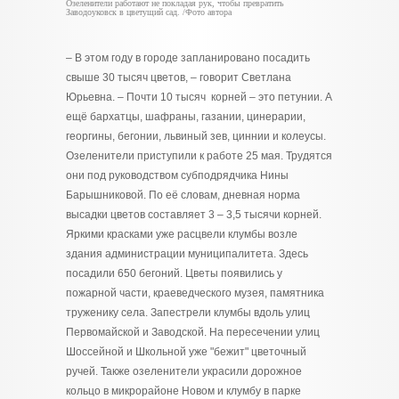
Озеленители работают не покладая рук, чтобы превратить
Заводоуковск в цветущий сад. /Фото автора
– В этом году в городе запланировано посадить
свыше 30 тысяч цветов, – говорит Светлана
Юрьевна. – Почти 10 тысяч корней – это петунии. А
ещё бархатцы, шафраны, газании, цинерарии,
георгины, бегонии, львиный зев, циннии и колеусы.
Озеленители приступили к работе 25 мая. Трудятся
они под руководством субподрядчика Нины
Барышниковой. По её словам, дневная норма
высадки цветов составляет 3 – 3,5 тысячи корней.
Яркими красками уже расцвели клумбы возле
здания администрации муниципалитета. Здесь
посадили 650 бегоний. Цветы появились у
пожарной части, краеведческого музея, памятника
труженику села. Запестрели клумбы вдоль улиц
Первомайской и Заводской. На пересечении улиц
Шоссейной и Школьной уже "бежит" цветочный
ручей. Также озеленители украсили дорожное
кольцо в микрорайоне Новом и клумбу в парке