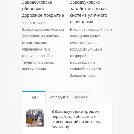
Заводоуковска
Заводоуковске
обновляют
заработает новая
дорожное покрытие
система уличного
освещения
У работников
Заводоуковского участка
Новая система уличного
дорожного ремонтно-
освещения будет
строительного
смонтирована на
управления № 3
городских улицах в
горячая пора. Они
микрорайоне
трудятся в разных
машзавода и в
частях города.
залинейной части
Заводоуковска.
Последние
Важное
ТОП
В Заводоуковске прошёл
первый этап областных
соревнований по летнему
биатлону