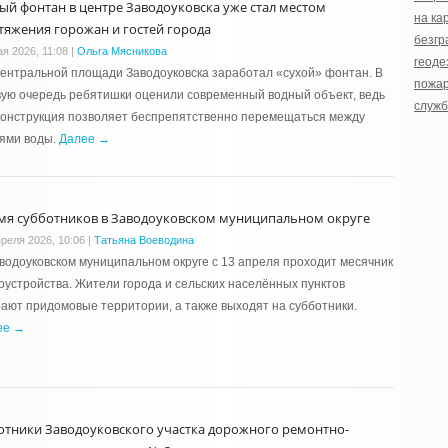
ый фонтан в центре Заводоуковска уже стал местом
на ка
тяжения горожан и гостей города
безгр
ая 2026, 11:08
|
Ольга Мясникова
геоде
ентральной площади Заводоуковска заработал «сухой» фонтан. В
пожа
ую очередь ребятишки оценили современный водный объект, ведь
служ
конструкция позволяет беспрепятственно перемещаться между
уями воды.
Далее →
мя субботников в Заводоуковском муниципальном округе
преля 2026, 10:06
|
Татьяна Воеводина
водоуковском муниципальном округе с 13 апреля проходит месячник
оустройства. Жители города и сельских населённых пунктов
ают придомовые территории, а также выходят на субботники.
ее →
отники Заводоуковского участка дорожного ремонтно-