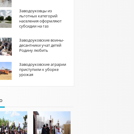
Заводоуковцы из
льготных категорий
населения оформляют
субсидии на газ
Заводоуковские воины-
десантники учат детей
Родину любить
Заводоуковские аграрии
приступили к уборке
урожая
о