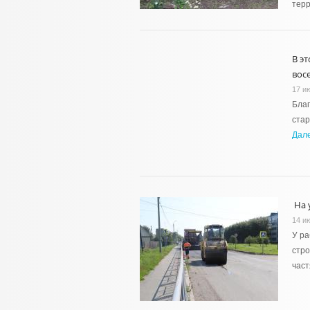
терр
В э
вос
17 и
Бла
стар
Дал
На 
14 и
У ра
стро
част