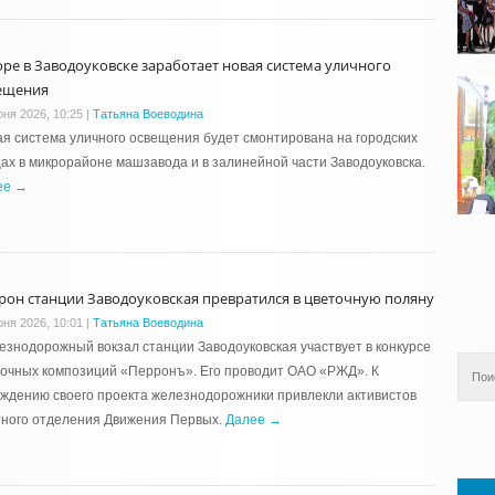
оре в Заводоуковске заработает новая система уличного
ещения
юня 2026, 10:25
|
Татьяна Воеводина
я система уличного освещения будет смонтирована на городских
ах в микрорайоне машзавода и в залинейной части Заводоуковска.
ее →
рон станции Заводоуковская превратился в цветочную поляну
юня 2026, 10:01
|
Татьяна Воеводина
знодорожный вокзал станции Заводоуковская участвует в конкурсе
очных композиций «Перронъ». Его проводит ОАО «РЖД». К
ждению своего проекта железнодорожники привлекли активистов
тного отделения Движения Первых.
Далее →