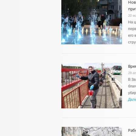
Нов
при
20 м
На ц
перв
его 
стр
Вре
28 а
В За
благ
убир
Дал
Раб