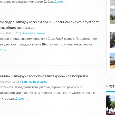
иторию под названием сквер Добра.
Далее →
том году в Заводоуковском муниципальном округе обустроят
емь общественных зон
юля 2026, 15:23
|
Ольга Мясникова
годаря инициативному проекту «Семейный дворик. Продолжение»
ая детская площадка в селе Шестаково получила новую жизнь.
ее →
улицах Заводоуковска обновляют дорожное покрытие
юля 2026, 13:13
|
Татьяна Воеводина
Фот
ботников Заводоуковского участка дорожного ремонтно-
ительного управления № 3 горячая пора. Они трудятся в разных
ях города.
Далее →