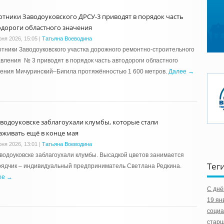
отники Заводоуковского ДРСУ-3 приводят в порядок часть
одороги областного значения
юня 2026, 15:05
|
Татьяна Воеводина
тники Заводоуковского участка дорожного ремонтно-строительного
вления № 3 приводят в порядок часть автодороги областного
ения Мичуринский–Бигила протяжённостью 1 600 метров.
Далее →
аводоуковске заблагоухали клумбы, которые стали
аживать ещё в конце мая
юня 2026, 13:01
|
Татьяна Воеводина
водоуковске заблагоухали клумбы. Высадкой цветов занимается
Тег
ядчик – индивидуальный предприниматель Светлана Редкина.
ее →
С днё
19 ян
социа
стар