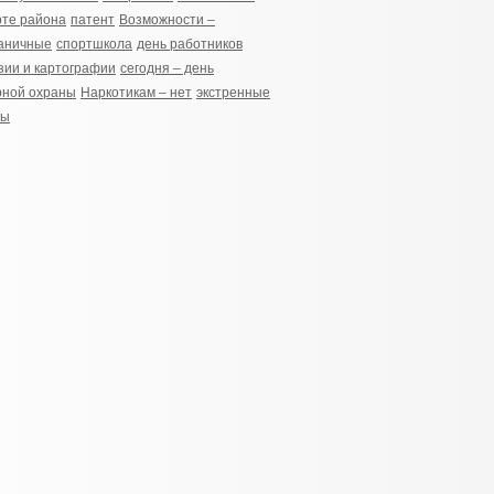
рте района
патент
Возможности –
аничные
спортшкола
день работников
зии и картографии
сегодня – день
рной охраны
Наркотикам – нет
экстренные
бы