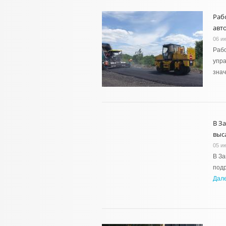
Раб
авт
06 и
Рабо
упра
знач
В З
выс
05 и
В За
подр
Дал