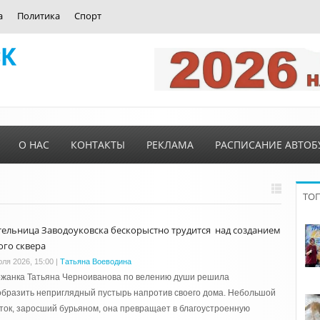
а
Политика
Спорт
О НАС
КОНТАКТЫ
РЕКЛАМА
РАСПИСАНИЕ АВТОБ
ТО
ельница Заводоуковска бескорыстно трудится над созданием
ого сквера
юля 2026, 15:00
|
Татьяна Воеводина
ожанка Татьяна Черноиванова по велению души решила
бразить неприглядный пустырь напротив своего дома. Небольшой
ток, заросший бурьяном, она превращает в благоустроенную