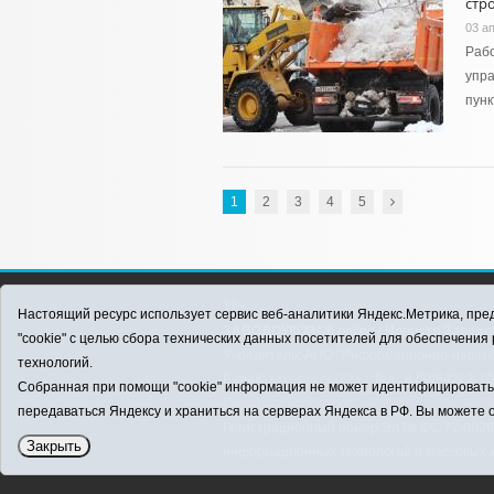
стр
03 а
Рабо
упра
пунк
1
2
3
4
5
12+
Настоящий ресурс использует сервис веб-аналитики Яндекс.Метрика, пред
ЗАВОДОУКОВСК online / Новости Заводоу
"cookie" с целью сбора технических данных посетителей для обеспечени
Учредитель: АНО "Информационно-издатель
технологий.
E-mail:
zavest@obl72.ru
Тел.: 8 (34542) 2-1
Собранная при помощи "cookie" информация не может идентифицировать в
Политика оператора
передаваться Яндексу и храниться на серверах Яндекса в РФ. Вы можете о
Регистрационный номер Эл № ФС 77-66397 
Закрыть
информационных технологий и массовых 