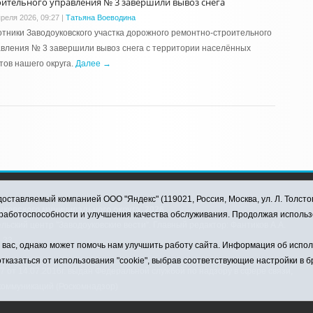
оительного управления № 3 завершили вывоз снега
преля 2026, 09:27
|
Татьяна Воеводина
тники Заводоуковского участка дорожного ремонтно-строительного
вления № 3 завершили вывоз снега с территории населённых
тов нашего округа.
Далее →
оставляемый компанией ООО "Яндекс" (119021, Россия, Москва, ул. Л. Толсто
ковского муниципального округа, 2026
я работоспособности и улучшения качества обслуживания. Продолжая использ
ский центр "Заводоуковские вести". Главный редактор: Фантиков А.А.
0-33
ас, однако может помочь нам улучшить работу сайта. Информация об использ
тказаться от использования "cookie", выбрав соответствующие настройки в 
от 14.07.2016г. выдан Федеральной службой по надзору в сфере связи,
коммуникаций (Роскомнадзор)