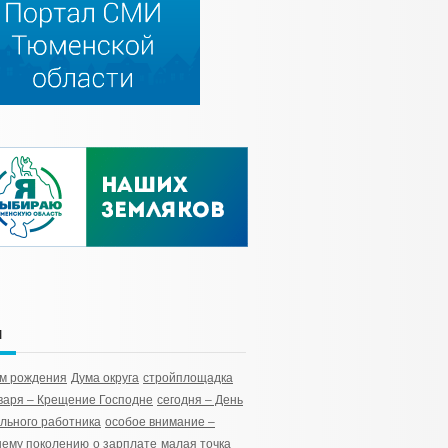
и
м рождения
Дума округа
стройплощадка
варя – Крещение Господне
сегодня – День
льного работника
особое внимание –
шему поколению
о зарплате
малая точка