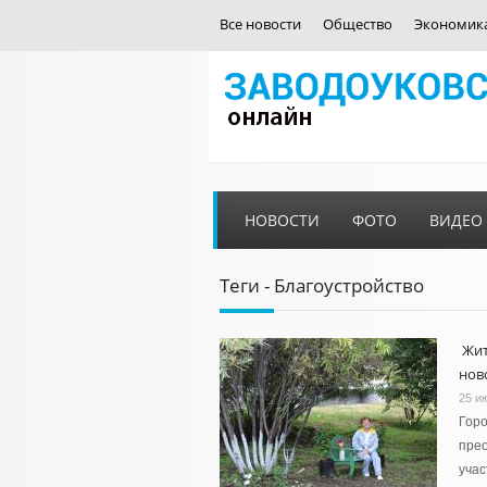
Все новости
Общество
Экономик
НОВОСТИ
ФОТО
ВИДЕО
Теги - Благоустройство
Жит
нов
25 и
Гор
прео
учас