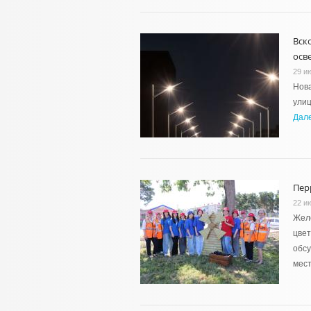
Вск
осв
29 и
Нова
улиц
Дал
Пер
22 и
Желе
цвет
обсу
мес