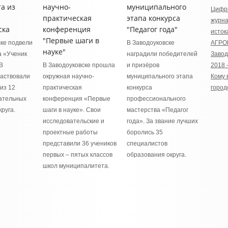
та из
научно-
муниципального
Цифр
практическая
этапа конкурса
журна
ска
конференция
"Педагог года"
исток
"Первые шаги в
ске подвели
В Заводоуковске
АГРО
науке"
а «Ученик
наградили победителей
Завод
 В
В Заводоуковске прошла
и призёров
2018 
частвовали
окружная научно-
муниципального этапа
Кому 
из 12
практическая
конкурса
город
ательных
конференция «Первые
профессионального
руга.
шаги в науке». Свои
мастерства «Педагог
исследовательские и
года». За звание лучших
проектные работы
боролись 35
представили 36 учеников
специалистов
первых – пятых классов
образования округа.
школ муниципалитета.