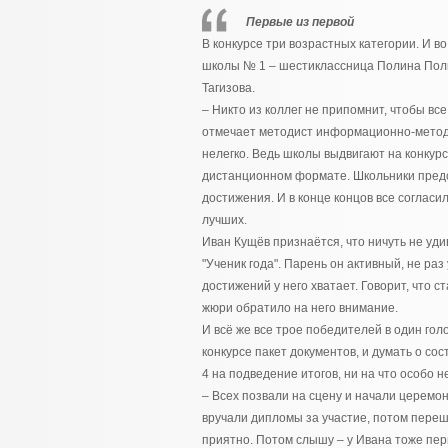
Первые из первой
В конкурсе три возрастных категории. И в
школы № 1 – шестиклассница Полина Полк
Тагизова.
– Никто из коллег не припомнит, чтобы вс
отмечает методист информационно-методи
нелегко. Ведь школы выдвигают на конкурс
дистанционном формате. Школьники предс
достижения. И в конце концов все согласил
лучших.
Иван Кущёв признаётся, что ничуть не уди
"Ученик года". Парень он активный, не ра
достижений у него хватает. Говорит, что
жюри обратило на него внимание.
И всё же все трое победителей в один гол
конкурсе пакет документов, и думать о со
4 на подведение итогов, ни на что особо н
– Всех позвали на сцену и начали церемо
вручали дипломы за участие, потом переш
приятно. Потом слышу – у Ивана тоже перв