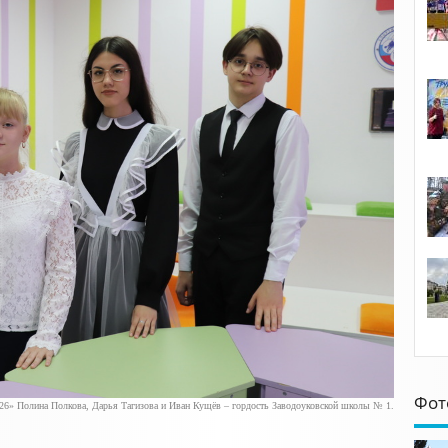
Фот
26» Полина Полкова, Дарья Тагизова и Иван Кущёв – гордость Заводоуковской школы № 1.