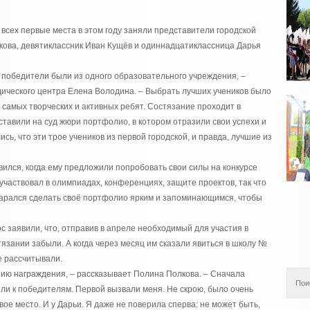
о всех первые места в этом году заняли представители городской
ова, девятиклассник Иван Кущёв и одиннадцатиклассница Дарья
е победители были из одного образовательного учреждения, –
ческого центра Елена Володина. – Выбрать лучших учеников было
 самых творческих и активных ребят. Состязание проходит в
тавили на суд жюри портфолио, в котором отразили свои успехи и
ись, что эти трое учеников из первой городской, и правда, лучшие из
вился, когда ему предложили попробовать свои силы на конкурсе
з участвовал в олимпиадах, конференциях, защите проектов, так что
 старался сделать своё портфолио ярким и запоминающимся, чтобы
ос заявили, что, отправив в апреле необходимый для участия в
стязании забыли. А когда через месяц им сказали явиться в школу №
е рассчитывали.
нию награждения, – рассказывает Полина Полкова. – Сначала
ли к победителям. Первой вызвали меня. Не скрою, было очень
ое место. И у Дарьи. Я даже не поверила сперва: не может быть,