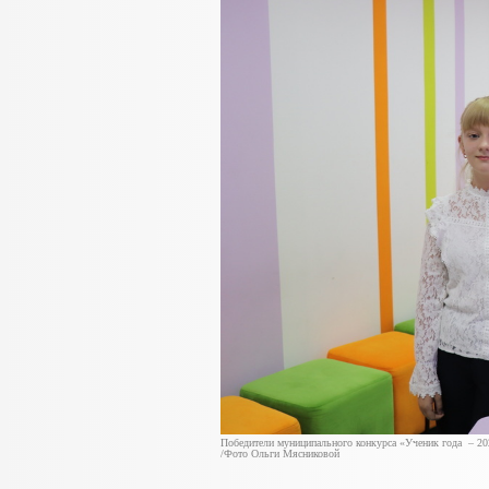
Победители муниципального конкурса «Ученик года – 20
/Фото Ольги Мясниковой