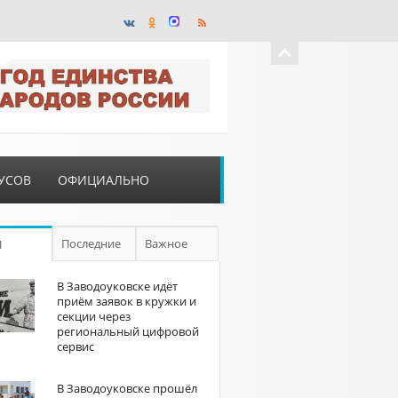
УСОВ
ОФИЦИАЛЬНО
Последние
Важное
П
В Заводоуковске идёт
приём заявок в кружки и
секции через
региональный цифровой
сервис
В Заводоуковске прошёл