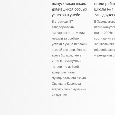
выпускников школ,
стали ребя
добившихся особых
школы № 1
успехов в учёбе
Заводоуков
В этом году 37
В Заводоуков
заводоуковских
итоги конкурс
выпускников получили
года – 2026».
медали за особые
состязании у
успехи в учёбе первой и
32 школьника 
второй степени. Это на
общеобразов
треть больше, чем в
учреждений ок
2025-м. В минувший
четверг по доброй
традиции глава
муниципального округа
Светлана Касенова
встретилась с лучшими
из лучших.