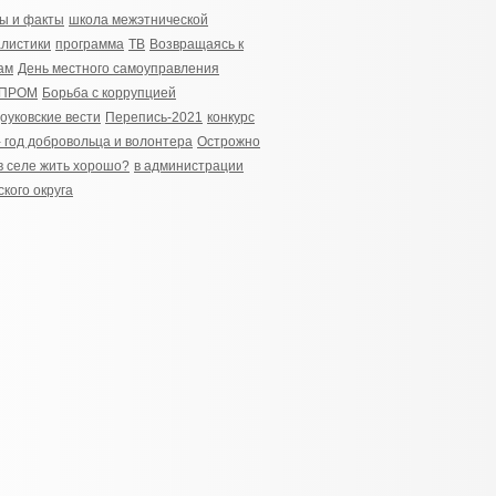
ы и факты
школа межэтнической
листики
программа
ТВ
Возвращаясь к
ам
День местного самоуправления
ПРОМ
Борьба с коррупцией
оуковские вести
Перепись-2021
конкурс
- год добровольца и волонтера
Острожно
в селе жить хорошо?
в администрации
ского округа