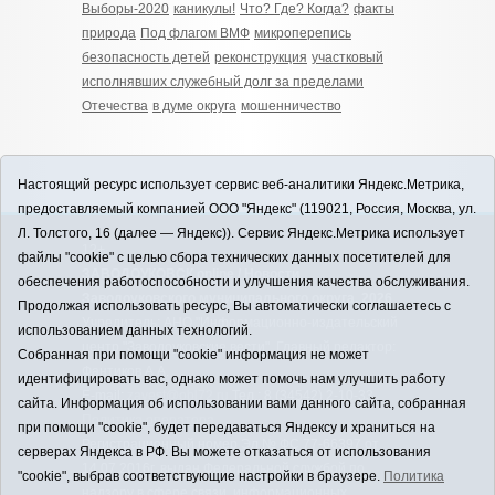
Выборы-2020
каникулы!
Что? Где? Когда?
факты
природа
Под флагом ВМФ
микроперепись
безопасность детей
реконструкция
участковый
исполнявших служебный долг за пределами
Отечества
в думе округа
мошенничество
Настоящий ресурс использует сервис веб-аналитики Яндекс.Метрика,
предоставляемый компанией ООО "Яндекс" (119021, Россия, Москва, ул.
Л. Толстого, 16 (далее — Яндекс)). Сервис Яндекс.Метрика использует
12+
файлы "cookie" с целью сбора технических данных посетителей для
ЗАВОДОУКОВСК online / Новости
обеспечения работоспособности и улучшения качества обслуживания.
Заводоуковского муниципального округа, 2026
Продолжая использовать ресурс, Вы автоматически соглашаетесь с
Учредитель: АНО "Информационно-издательский
использованием данных технологий.
центр "Заводоуковские вести". Главный редактор:
Собранная при помощи "cookie" информация не может
Фантиков А.А.
идентифицировать вас, однако может помочь нам улучшить работу
E-mail:
zavest@obl72.ru
Тел.: 8 (34542) 2-10-33
сайта. Информация об использовании вами данного сайта, собранная
Политика оператора
при помощи "cookie", будет передаваться Яндексу и храниться на
Регистрационный номер Эл № ФС 77-66397 от
серверах Яндекса в РФ. Вы можете отказаться от использования
14.07.2016г. выдан Федеральной службой по
"cookie", выбрав соответствующие настройки в браузере.
Политика
надзору в сфере связи, информационных