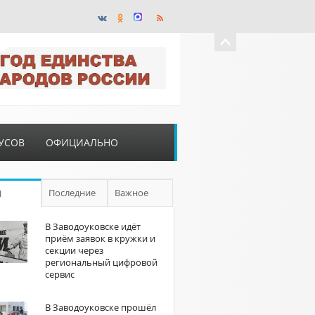
УСОВ
ОФИЦИАЛЬНО
Последние
Важное
П
В Заводоуковске идёт
приём заявок в кружки и
секции через
региональный цифровой
сервис
В Заводоуковске прошёл