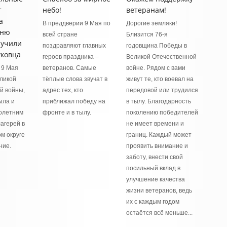
т
небо!
ветеранам!
а
В преддверии 9 Мая по
Дорогие земляки!
Дню
всей стране
Близится 76-я
лучили
поздравляют главных
годовщина Победы в
уковца
героев праздника –
Великой Отечественной
 9 Мая
ветеранов. Самые
войне. Рядом с вами
ликой
тёплые слова звучат в
живут те, кто воевал на
й войны,
адрес тех, кто
передовой или трудился
ыла и
приближал победу на
в тылу. Благодарность
олетним
фронте и в тылу.
поколению победителей
агерей в
не имеет времени и
м округе
границ. Каждый может
ние.
проявить внимание и
заботу, внести свой
посильный вклад в
улучшение качества
жизни ветеранов, ведь
их с каждым годом
остаётся всё меньше...