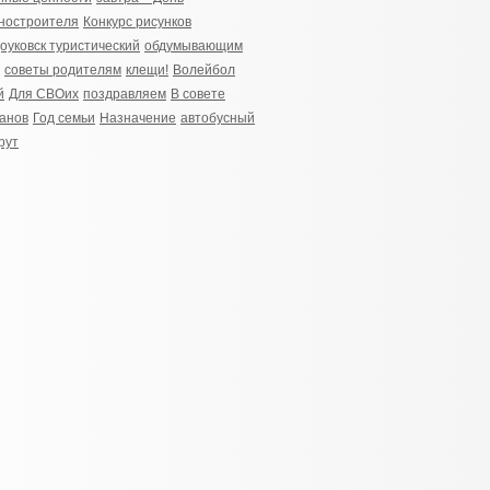
ностроителя
Конкурс рисунков
оуковск туристический
обдумывающим
советы родителям
клещи!
Волейбол
й
Для СВОих
поздравляем
В совете
анов
Год семьи
Назначение
автобусный
рут