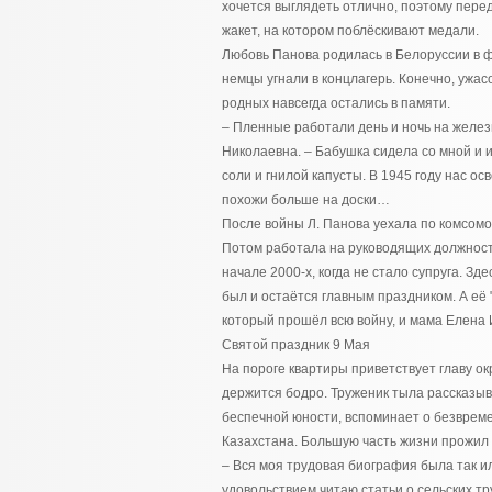
хочется выглядеть отлично, поэтому пер
жакет, на котором поблёскивают медали.
Любовь Панова родилась в Белоруссии в фе
немцы угнали в концлагерь. Конечно, ужа
родных навсегда остались в памяти.
– Пленные работали день и ночь на желез
Николаевна. – Бабушка сидела со мной и и
соли и гнилой капусты. В 1945 году нас о
похожи больше на доски…
После войны Л. Панова уехала по комсомол
Потом работала на руководящих должност
начале 2000-х, когда не стало супруга. З
был и остаётся главным праздником. А её
который прошёл всю войну, и мама Елена
Святой праздник 9 Мая
На пороге квартиры приветствует главу ок
держится бодро. Труженик тыла рассказыв
беспечной юности, вспоминает о безврем
Казахстана. Большую часть жизни прожил 
– Вся моя трудовая биография была так ил
удовольствием читаю статьи о сельских т