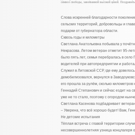
символ свободы, завоёванной высокой ценой. Поздравить
Слова искренней благодарности поколени
сельских территорий, добровольцы и гла
подарки от губернатора области.
Сквозь годы и километры
Светлана Анатольевна побывала у почётн
Некрасова. Летом ветеран отметит 95-лет
было пять лет, семья перебралась в село 
водителей при автопредприятии и работал
Служил в Литовской ССР, где ему довелос
демобилизовался, вернулся в Заводоуковск
его прошла за рулём, сколько километров н
Геннадий Степанович и сейчас ездит на св
уже не то стало, поэтому с огородом нынч
Светлана Касенова подбадривает ветеран
– Уверена, что всё хорошо будет! Вам, Ге
Не детские испытания
Тёплая встреча с главой территории случи
несовершеннолетняя узница концлагеря о