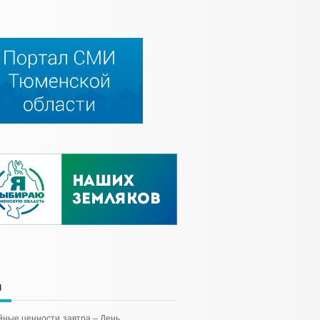
и
йные ценности
завтра – День