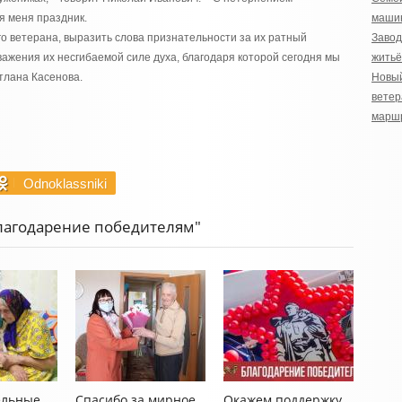
 меня праздник.
маши
го ветерана, выразить слова признательности за их ратный
Завод
уважения их несгибаемой силе духа, благодаря которой сегодня мы
житьё
тлана Касенова.
Новы
ветер
марш
Odnoklassniki
Благодарение победителям"
ельные
Спасибо за мирное
Окажем поддержку