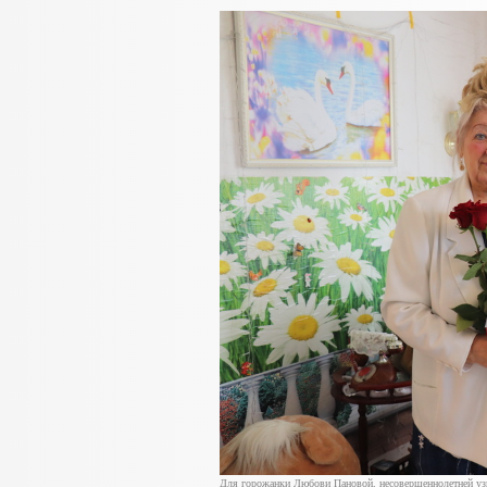
Для горожанки Любови Пановой, несовершеннолетней узниц