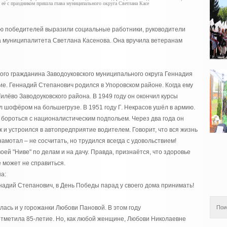
 её с праздником пришла глава муниципального округа Светлана Касе
ю победителей выразили социальные работники, руководители
ва муниципалитета Светлана Касенова. Она вручила ветеранам
ого гражданина Заводоуковского муниципального округа Геннадия
ие. Геннадий Степанович родился в Упоровском районе. Когда ему
Гилёво Заводоуковского района. В 1949 году он окончил курсы
 шофёром на большегрузе. В 1951 году Г. Некрасов ушёл в армию.
ь бороться с националистическим подпольем. Через два года он
 и устроился в автопредприятие водителем. Говорит, что вся жизнь
амотал – не сосчитать, но трудился всегда с удовольствием!
оей "Ниве" по делам и на дачу. Правда, признаётся, что здоровье
е может не справиться.
а:
ннадий Степанович, в День Победы парад у своего дома принимать!
лась и у горожанки Любови Пановой. В этом году
тметила 85-летие. Но, как любой женщине, Любови Николаевне