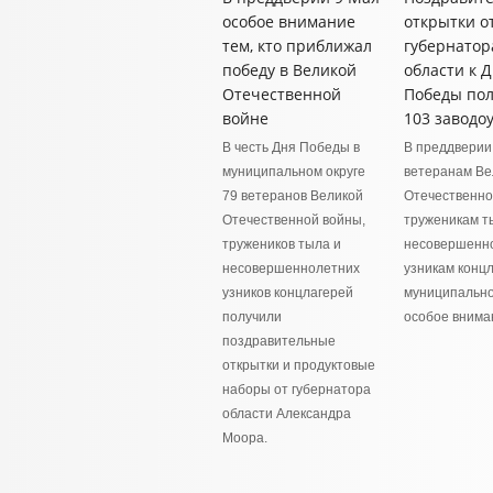
особое внимание
открытки о
тем, кто приближал
губернатор
победу в Великой
области к 
Отечественной
Победы по
войне
103 заводо
В честь Дня Победы в
В преддверии
муниципальном округе
ветеранам Ве
79 ветеранов Великой
Отечественно
Отечественной войны,
труженикам т
тружеников тыла и
несовершенн
несовершеннолетних
узникам концл
узников концлагерей
муниципально
получили
особое внима
поздравительные
открытки и продуктовые
наборы от губернатора
области Александра
Моора.