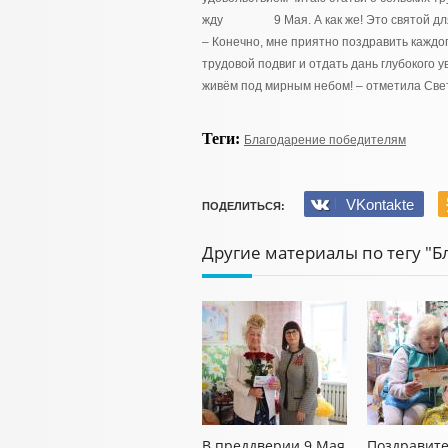
жду 9 Мая. А как же! Это святой для
– Конечно, мне приятно поздравить каждо
трудовой подвиг и отдать дань глубокого 
живём под мирным небом! – отметила Све
Теги:
Благодарение победителям
VKontakte
ПОДЕЛИТЬСЯ:
Другие материалы по тегу "
В преддверии 9 Мая
Поздравит