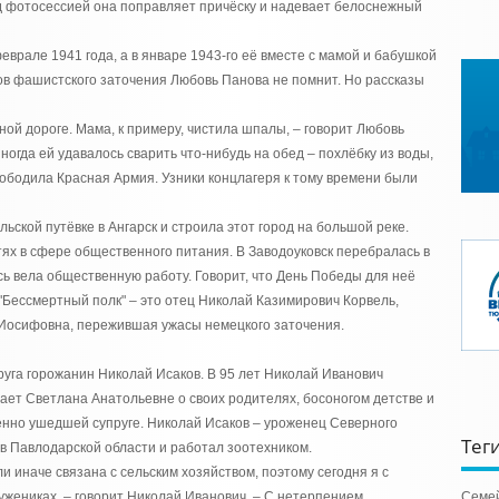
ед фотосессией она поправляет причёску и надевает белоснежный
врале 1941 года, а в январе 1943-го её вместе с мамой и бабушкой
сов фашистского заточения Любовь Панова не помнит. Но рассказы
ной дороге. Мама, к примеру, чистила шпалы, – говорит Любовь
ногда ей удавалось сварить что-нибудь на обед – похлёбку из воды,
свободила Красная Армия. Узники концлагеря к тому времени были
ьской путёвке в Ангарск и строила этот город на большой реке.
ях в сфере общественного питания. В Заводоуковск перебралась в
десь вела общественную работу. Говорит, что День Победы для неё
 "Бессмертный полк" – это отец Николай Казимирович Корвель,
 Иосифовна, пережившая ужасы немецкого заточения.
руга горожанин Николай Исаков. В 95 лет Николай Иванович
ает Светлана Анатольевне о своих родителях, босоногом детстве и
енно ушедшей супруге. Николай Исаков – уроженец Северного
Тег
в Павлодарской области и работал зоотехником.
и иначе связана с сельским хозяйством, поэтому сегодня я с
ружениках, – говорит Николай Иванович. – С нетерпением
Семе