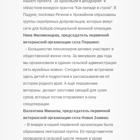
нашего проекта "За здоровьем в дендрарий" в
областном конкурсе грантов "Как прежде в строю". В
Падуне, посёлках Речном и Урожайном образованы
группы серебряных добровольцев, которые вяжут
сети для бойцов специальной военной операции.
Нина Филимонцева, председатель первичной
ветеранской организации села Першино:
– Большинство пенсионеров активно участвуют в
общественной жизни села. За минувшие два года
мы организовали в здании сельской администрации
пять музейных комнат. Сегодня мы уже встречаем
здесь детей и подростков и рассказываем им об
истории родного края. А ещё першинские
ветераны делают заготовки овощей для сухих
супов, которые потом отправляют в зону
спецоперации.
Валентина Минаева, председатель первичной
ветеранской организации села Новая Заимка:
– В январе в нашей первичной организации была
образована лекторская группа. Её представители
проводили в сельской школе лекции и уроки