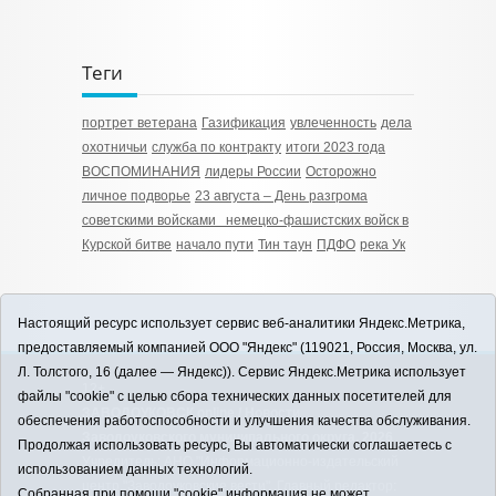
Теги
портрет ветерана
Газификация
увлеченность
дела
охотничьи
служба по контракту
итоги 2023 года
ВОСПОМИНАНИЯ
лидеры России
Осторожно
личное подворье
23 августа – День разгрома
советскими войсками немецко‑фашистских войск в
Курской битве
начало пути
Тин таун
ПДФО
река Ук
Настоящий ресурс использует сервис веб-аналитики Яндекс.Метрика,
предоставляемый компанией ООО "Яндекс" (119021, Россия, Москва, ул.
Л. Толстого, 16 (далее — Яндекс)). Сервис Яндекс.Метрика использует
12+
файлы "cookie" с целью сбора технических данных посетителей для
ЗАВОДОУКОВСК online / Новости
обеспечения работоспособности и улучшения качества обслуживания.
Заводоуковского муниципального округа, 2026
Продолжая использовать ресурс, Вы автоматически соглашаетесь с
Учредитель: АНО "Информационно-издательский
использованием данных технологий.
центр "Заводоуковские вести". Главный редактор:
Собранная при помощи "cookie" информация не может