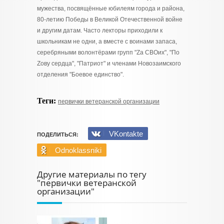
мужества, посвящённые юбилеям города и района,
80-летию Победы в Великой Отечественной войне
и другим датам. Часто лекторы приходили к
школьникам не одни, а вместе с воинами запаса,
серебряными волонтёрами групп "Zа СВОих", "По
Zову сердца", "Патриот" и членами Новозаимского
отделения "Боевое единство".
Теги:
первички ветеранской организации
VKontakte
ПОДЕЛИТЬСЯ:
Odnoklassniki
Другие материалы по тегу
"первички ветеранской
организации"