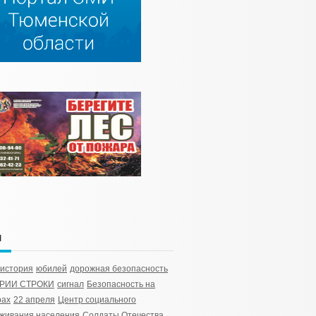
и
история
юбилей
дорожная безопасность
РИИ СТРОКИ
сигнал
Безопасность на
рах
22 апреля
Центр социального
живания населения
Солдаты Отечества