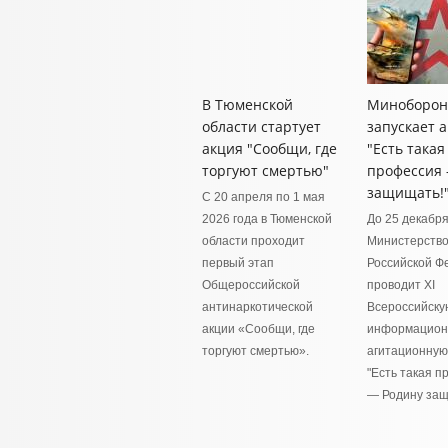
В Тюменской
Миноборо
области стартует
запускает 
акция "Сообщи, где
"Есть такая
торгуют смертью"
профессия 
защищать!
С 20 апреля по 1 мая
2026 года в Тюменской
До 25 декабря
области проходит
Министерств
первый этап
Российской Ф
Общероссийской
проводит XI
антинаркотической
Всероссийску
акции «Сообщи, где
информацион
торгуют смертью».
агитационную
"Есть такая 
— Родину защ