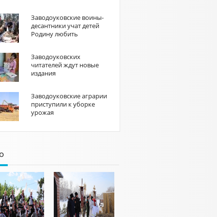
Заводоуковские воины-
десантники учат детей
Родину любить
Заводоуковских
читателей ждут новые
издания
Заводоуковские аграрии
приступили к уборке
урожая
о