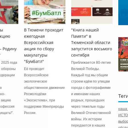
ны
В Тюмени проходит
"Книга нашей
акцию
ежегодная
Памяти" в
Всероссийская
Тюменской области
– Родину
акция по сбору
запустится восьмого
"
макулатуры
сентября
"БумБатл"
 2025 года
Приближается 80-летие
о обороны
Её проводит
Великой Победы.
едерации
Всероссийское
Каждый год мы общим
экологическое
строем идём по улицам
ю
общественное движение
города с фотографиями
но-
Росмолодёжи
и именами наших
Тег
 акцию
«Экосистема», при
родных, прошедших
профессия
поддержке Минприроды
через тяжелые годы
наша 
ищать!".
России.
Великой Отечественной
ИСТО
войны. Их истории
выбо
передаются в наших
обслу