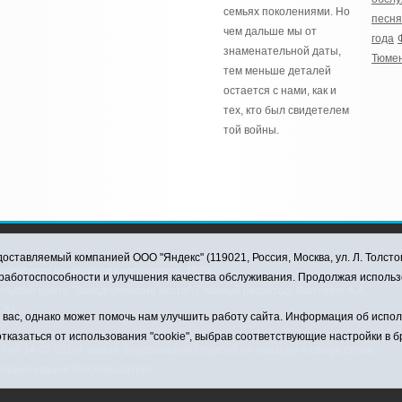
семьях поколениями. Но
песня
чем дальше мы от
года
знаменательной даты,
Тюмен
тем меньше деталей
остается с нами, как и
тех, кто был свидетелем
той войны.
оставляемый компанией ООО "Яндекс" (119021, Россия, Москва, ул. Л. Толсто
ковского муниципального округа, 2026
я работоспособности и улучшения качества обслуживания. Продолжая использ
ский центр "Заводоуковские вести". Главный редактор: Фантиков А.А.
0-33
ас, однако может помочь нам улучшить работу сайта. Информация об использ
тказаться от использования "cookie", выбрав соответствующие настройки в 
от 14.07.2016г. выдан Федеральной службой по надзору в сфере связи,
коммуникаций (Роскомнадзор)