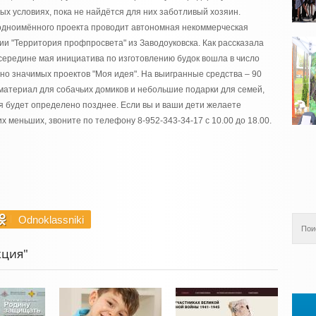
ых условиях, пока не найдётся для них заботливый хозяин.
одноимённого проекта проводит автономная некоммерческая
и "Территория проф­просвета" из Заводоуковска. Как рассказала
середине мая инициатива по изготовлению будок вошла в число
но значимых проектов "Моя идея". На выигранные средства – 90
материал для собачьих домиков и небольшие подарки для семей,
я будет определено позднее. Если вы и ваши дети желаете
х меньших, звоните по телефону 8-952-343-34-17 с 10.00 до 18.00.
Odnoklassniki
кция"