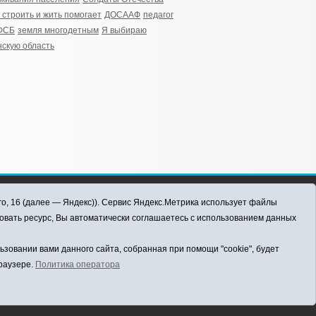
 строить и жить помогает
ДОСААФ
педагог
ФСБ
земля многодетным
Я выбираю
скую область
го, 16 (далее — Яндекс)). Сервис Яндекс.Метрика использует файлы
овать ресурс, Вы автоматически соглашаетесь с использованием данных
овании вами данного сайта, собранная при помощи "cookie", будет
браузере.
Политика оператора