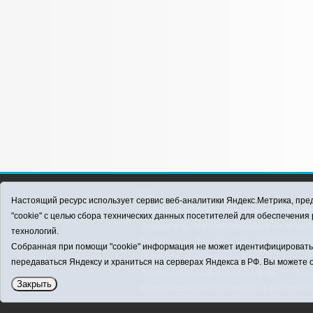
12+
Настоящий ресурс использует сервис веб-аналитики Яндекс.Метрика, пред
ЗАВОДОУКОВСК online / Новости Заводоу
"cookie" с целью сбора технических данных посетителей для обеспечени
Учредитель: АНО "Информационно-издатель
технологий.
E-mail:
zavest@obl72.ru
Тел.: 8 (34542) 2-1
Собранная при помощи "cookie" информация не может идентифицировать в
Политика оператора
передаваться Яндексу и храниться на серверах Яндекса в РФ. Вы можете о
Регистрационный номер Эл № ФС 77-66397 
Закрыть
информационных технологий и массовых 