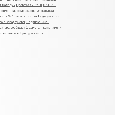
т молодых
Провожая 2025-й
ЖАТВА –
пример для подражания
маткапитал
ность № 1
репетиторство
Подводя итоги
аю Заводоуковск
Подписка-2021
ратура сообщает
1 августа – день памяти
йских воинов
Культура в лицах