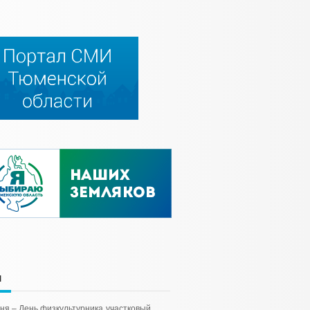
и
ня – День физкультурника
участковый