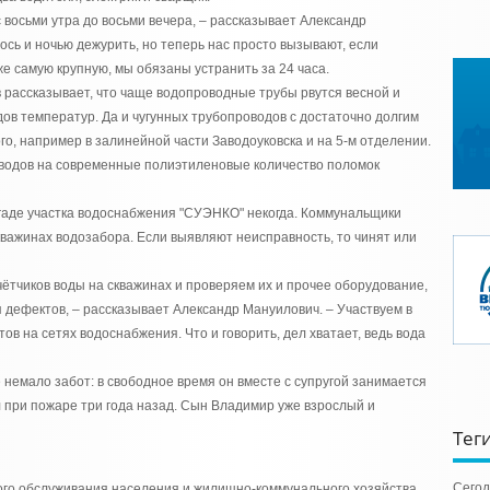
с восьми утра до восьми вечера, – рассказывает Александр
сь и ночью дежурить, но теперь нас просто вызывают, если
е самую крупную, мы обязаны устранить за 24 часа.
 рассказывает, что чаще водопроводные трубы рвутся весной и
адов температур. Да и чугунных трубопроводов с достаточно долгим
го, например в залинейной части Заводоуковска и на 5-м отделении.
водов на современные полиэтиленовые количество поломок
игаде участка водоснабжения "СУЭНКО" некогда. Коммунальщики
кважинах водозабора. Если выявляют неисправность, то чинят или
ётчиков воды на скважинах и проверяем их и прочее оборудование,
дефектов, – рассказывает Александр Мануилович. – Участвуем в
в на сетях водоснабжения. Что и говорить, дел хватает, ведь вода
немало забот: в свободное время он вместе с супругой занимается
 при пожаре три года назад. Сын Владимир уже взрослый и
Тег
Сегод
ого обслуживания населения и жилищно-коммунального хозяйства