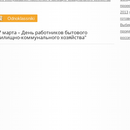
проек
2013
Odnoklassniki
готов
Выбир
7 марта – День работников бытового
проку
жилищно-коммунального хозяйства"
росси