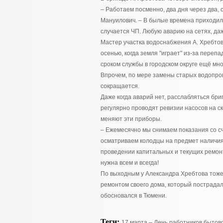
– Работаем посменно, два дня через два, 
Мануилович. – В былые времена приходило
случается ЧП. Любую аварию на сетях, даж
Мастер участка водоснабжения А. Хребтов
осенью, когда земля "играет" из-за переп
сроком службы в городском округе ещё мно
Впрочем, по мере замены старых водопро
сокращается.
Даже когда аварий нет, расслабляться бр
регулярно проводят ревизии насосов на с
меняют эти приборы.
– Ежемесячно мы снимаем показания со сч
осматриваем колодцы на предмет наличия 
проведении капитальных и текущих ремонто
нужна всем и всегда!
По выходным у Александра Хребтова тоже 
ремонтом своего дома, который пострадал
обосновался в Тюмени.
Теги:
17 марта – День работников бытов