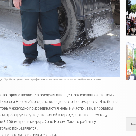
 Хребтов ценит свою профессию за то, что она жизненно необходима людям.
й, которая отвечает за обслуживание централизованной системы
 Гилёво и Новолыбаево, а также в деревне Пономарёвой. Это более
оторым ежегодно присоединяются новые участки. Так, в прошлом
 метров труб на улице Парковой в городе, а в нынешнем году
 8 600 метров в микрорайоне Новом. Так что работы у
 только прибавляется.
ва водителя, электрик и сварщик.