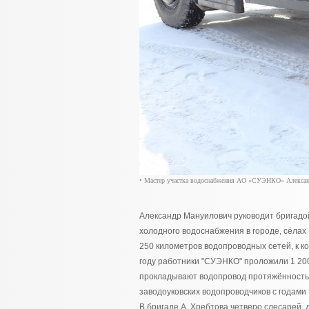
• Мастер участка водоснабжения АО «СУЭНКО» Александр
Александр Мануилович руководит бригадо
холодного водоснабжения в городе, сёлах
250 километров водопроводных сетей, к к
году работники "СУЭНКО" проложили 1 200
прокладывают водопровод протяжённостью
заводоуковских водопроводчиков с годами
В бригаде А. Хребтова четверо слесарей, д