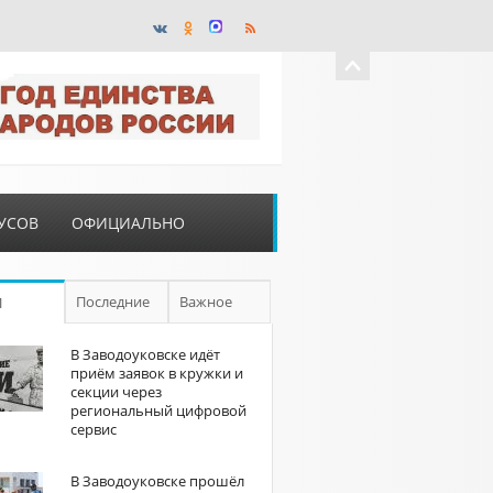
УСОВ
ОФИЦИАЛЬНО
Последние
Важное
П
В Заводоуковске идёт
приём заявок в кружки и
секции через
региональный цифровой
сервис
В Заводоуковске прошёл