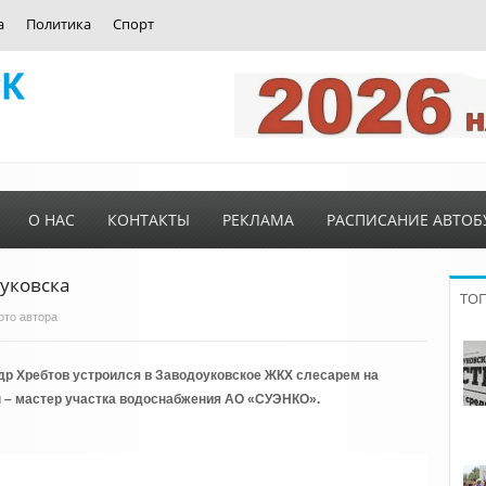
а
Политика
Спорт
О НАС
КОНТАКТЫ
РЕКЛАМА
РАСПИСАНИЕ АВТОБ
оуковска
ТО
Фото автора
др Хребтов устроился в Заводоуковское ЖКХ слесарем на
он – мастер участка водоснабжения АО «СУЭНКО».