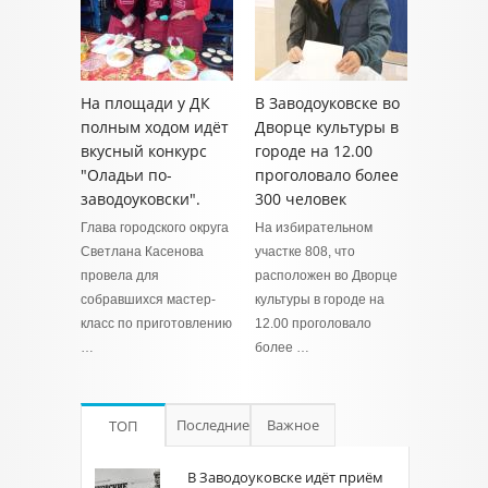
На площади у ДК
В Заводоуковске во
полным ходом идёт
Дворце культуры в
вкусный конкурс
городе на 12.00
"Оладьи по-
проголовало более
заводоуковски".
300 человек
Глава городского округа
На избирательном
Светлана Касенова
участке 808, что
провела для
расположен во Дворце
собравшихся мастер-
культуры в городе на
класс по приготовлению
12.00 проголовало
…
более …
Последние
Важное
ТОП
В Заводоуковске идёт приём