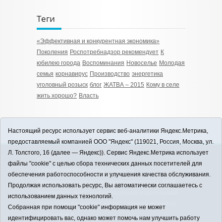
Теги
«Эффективная и конкурентная экономика»
Поколения
Роспотребнадзор рекомендует
К
юбилею города
Воспоминания
Новоселье
Молодая
семья
корнавирус
Производство
энергетика
уголовный розыск
блог
ЖАТВА – 2015
Кому в селе
жить хорошо?
Власть
Настоящий ресурс использует сервис веб-аналитики Яндекс.Метрика,
предоставляемый компанией ООО "Яндекс" (119021, Россия, Москва, ул.
Л. Толстого, 16 (далее — Яндекс)). Сервис Яндекс.Метрика использует
12+
файлы "cookie" с целью сбора технических данных посетителей для
ЗАВОДОУКОВСК online / Новости
обеспечения работоспособности и улучшения качества обслуживания.
Заводоуковского муниципального округа, 2026
Продолжая использовать ресурс, Вы автоматически соглашаетесь с
Учредитель: АНО "Информационно-издательский
использованием данных технологий.
центр "Заводоуковские вести". Главный редактор:
Собранная при помощи "cookie" информация не может
Фантиков А.А.
идентифицировать вас, однако может помочь нам улучшить работу