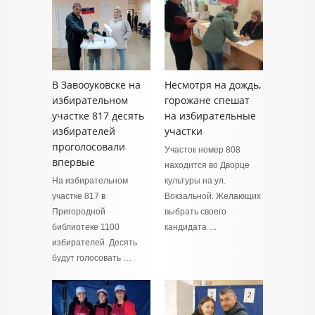
В Завооуковске на
Несмотря на дождь,
избирательном
горожане спешат
участке 817 десять
на избирательные
избирателей
участки
проголосовали
Участок номер 808
впервые
находится во Дворце
На избирательном
культуры на ул.
участке 817 в
Вокзальной. Желающих
Пригородной
выбрать своего
библиотеке 1100
кандидата …
избирателей. Десять
будут голосовать …