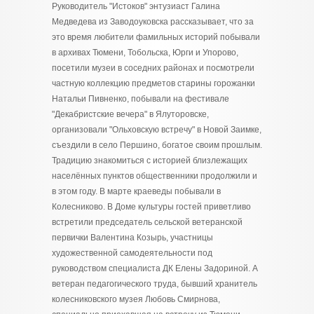
Руководитель "Истоков" энтузиаст Галина
Медведева из Заводоуковска рассказывает, что за
это время любители фамильных историй побывали
в архивах Тюмени, Тобольска, Юрги и Упорово,
посетили музеи в соседних районах и посмотрели
частную коллекцию предметов старины горожанки
Натальи Пивненко, побывали на фестивале
"Декабристские вечера" в Ялуторовске,
организовали "Ольховскую встречу" в Новой Заимке,
съездили в село Першино, богатое своим прошлым.
Традицию знакомиться с историей близлежащих
населённых пунктов общественники продолжили и
в этом году. В марте краеведы побывали в
Колесниково. В Доме культуры гостей приветливо
встретили председатель сельской ветеранской
первички Валентина Козырь, участницы
художественной самодеятельности под
руководством специалиста ДК Елены Задориной. А
ветеран педагогического труда, бывший хранитель
колесниковского музея Любовь Смирнова,