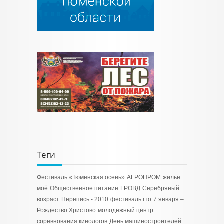
Теги
Фестиваль «Тюменская осень»
АГРОПРОМ
жильё
моё
Общественное питание
ГРОВД
Серебряный
возраст
Перепись - 2010
фестиваль гто
7 января –
Рождество Христово
молодежный центр
соревнования кинологов
День машиностроителей