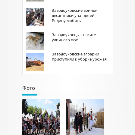
Заводоуковские воины-
десантники учат детей
Родину любить
Заводоуковцы, спасите
уличного пса!
Заводоуковские аграрии
приступили к уборке урожая
Фото