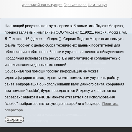
чрезвычайная ситуация
Горячая пора
Нам пишут
Настоящий ресурс использует сервис веб-аналитики Яндекс.Метрика,
предоставляемый компанией ООО "Яндекс" (119021, Россия, Москва, ул.
Л. Толстого, 16 (далее — Яндекс)). Сервис Яндекс.Метрика использует
12+
файлы "cookie" с целью сбора технических данных посетителей для
ЗАВОДОУКОВСК online / Новости
обеспечения работоспособности и улучшения качества обслуживания.
Заводоуковского муниципального округа, 2026
Продолжая использовать ресурс, Вы автоматически соглашаетесь с
Учредитель: АНО "Информационно-издательский
использованием данных технологий.
центр "Заводоуковские вести". Главный редактор:
Собранная при помощи "cookie" информация не может
Фантиков А.А.
идентифицировать вас, однако может помочь нам улучшить работу
E-mail:
zavest@obl72.ru
Тел.: 8 (34542) 2-10-33
сайта. Информация об использовании вами данного сайта, собранная
Политика оператора
при помощи "cookie", будет передаваться Яндексу и храниться на
Регистрационный номер Эл № ФС 77-66397 от
серверах Яндекса в РФ. Вы можете отказаться от использования
14.07.2016г. выдан Федеральной службой по
"cookie", выбрав соответствующие настройки в браузере.
Политика
надзору в сфере связи, информационных
оператора
технологий и массовых коммуникаций
Закрыть
(Роскомнадзор)