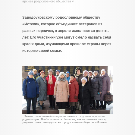
архива родословного общества «
Заводоуковскому родословному обществу
«Истоки», которое объединяет ветеранов из
разных первичек, в апреле исполняется девять
лет. Его участники уже могут смело назвать себя
краеведами, изучающими прошлое страны через
историю своей семьи.
• Знание отечественной истории начинается с изучения прошлого
родного края. Чтобы понимать большое, важно понимать малое,
уверены члены заводоуковского родословного общества «Истоки».