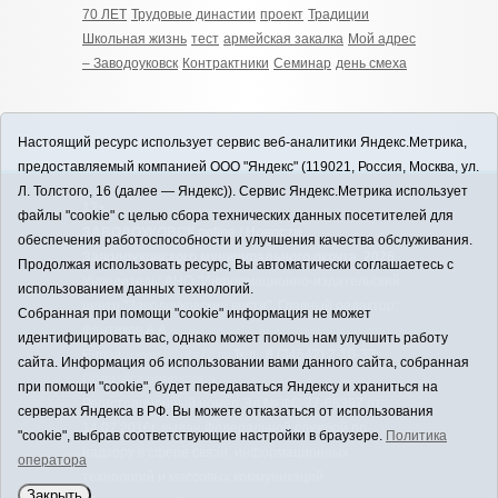
70 ЛЕТ
Трудовые династии
проект
Традиции
Школьная жизнь
тест
армейская закалка
Мой адрес
– Заводоуковск
Контрактники
Семинар
день смеха
Настоящий ресурс использует сервис веб-аналитики Яндекс.Метрика,
предоставляемый компанией ООО "Яндекс" (119021, Россия, Москва, ул.
Л. Толстого, 16 (далее — Яндекс)). Сервис Яндекс.Метрика использует
12+
файлы "cookie" с целью сбора технических данных посетителей для
ЗАВОДОУКОВСК online / Новости
обеспечения работоспособности и улучшения качества обслуживания.
Заводоуковского муниципального округа, 2026
Продолжая использовать ресурс, Вы автоматически соглашаетесь с
Учредитель: АНО "Информационно-издательский
использованием данных технологий.
центр "Заводоуковские вести". Главный редактор:
Собранная при помощи "cookie" информация не может
Фантиков А.А.
идентифицировать вас, однако может помочь нам улучшить работу
E-mail:
zavest@obl72.ru
Тел.: 8 (34542) 2-10-33
сайта. Информация об использовании вами данного сайта, собранная
Политика оператора
при помощи "cookie", будет передаваться Яндексу и храниться на
Регистрационный номер Эл № ФС 77-66397 от
серверах Яндекса в РФ. Вы можете отказаться от использования
14.07.2016г. выдан Федеральной службой по
"cookie", выбрав соответствующие настройки в браузере.
Политика
надзору в сфере связи, информационных
оператора
технологий и массовых коммуникаций
Закрыть