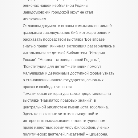
регионах нашей необъятной Родины.
Заводоуковский городской округ не стал
исключением.
О главном документе страны самым маленьким её
гражданам заводоуковские библиотекари решили
рассказать посредством выставки "Все вправе
знать о праве". Книжная экспозиция развернулась в
читальном зале детской библиотеки. "История
России", "Москва – столица нашей Родины",
"Конституция для детей" – эти книги помогут
мальчишкам и девчонкам в доступной форме узнать
о становлении нашего государства, основных
правах и свободах человека.
Тематическая литература также представлена на
выставке "Навигатор правовых знаний" в
центральной библиотеке имени Зота Тоболкина.
Здесь же пытливые читатели смогут найти
интересные высказывания о конституционном
праве известных всему миру философов, учёных,
политических деятелей, писателей – Цицерона,