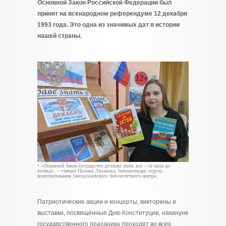
Основной Закон Российской Федерации был
принят на всенародном референдуме 12 декабря
1993 года. Это одна из значимых дат в истории
нашей страны.
• «Основной Закон государства должны знать все – от мала до
велика», – считает Полина Лиханова, библиотекарь отдела
комплектования Заводоуковского библиотечного центра.
Патриотические акции и концерты, викторины и
выставки, посвящённые Дню Конституции, накануне
государственного праздника проходят во всех