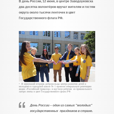
В день России, 12 июня, в центре Заводоуковска
два десятка волонтёров вручат жителям и гостям
округа около тысячи ленточек в цвет
Государственного флага РФ.
• В минувший вторник добровольцы центра развития детей и
молодёжи в городской школе № 1 провели генеральную репетицию
акции «Российский триколор» и вручили ребятам из пришкольного
лагеря ленты в цвет Государственного флага РФ.
День России – один из самых "молодых"
государственных праздников в стране.