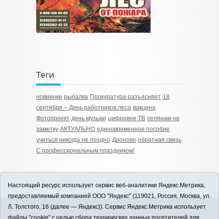
Теги
новиинки
рыбалка
Прокуратура разъясняет
18
сентября – День работников леса
вакцина
Фотопроект
день музыки
цифровое ТВ
селянам на
заметку
АКТУАЛЬНО
единовременное пособие
учиться никогда не поздно
Дроново
обратная связь
С профессиональным праздником!
Настоящий ресурс использует сервис веб-аналитики Яндекс.Метрика,
предоставляемый компанией ООО "Яндекс" (119021, Россия, Москва, ул.
Л. Толстого, 16 (далее — Яндекс)). Сервис Яндекс.Метрика использует
12+
файлы "cookie" с целью сбора технических данных посетителей для