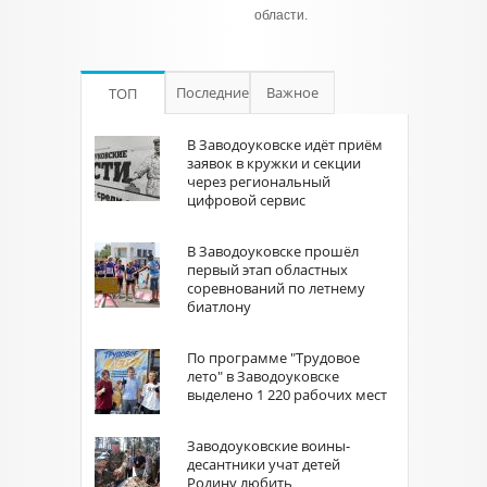
области.
Последние
Важное
ТОП
В Заводоуковске идёт приём
заявок в кружки и секции
через региональный
цифровой сервис
В Заводоуковске прошёл
первый этап областных
соревнований по летнему
биатлону
По программе "Трудовое
лето" в Заводоуковске
выделено 1 220 рабочих мест
Заводоуковские воины-
десантники учат детей
Родину любить