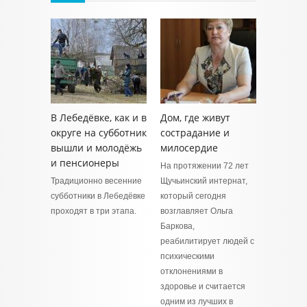
В Лебедёвке, как и в
Дом, где живут
округе на субботник
сострадание и
вышли и молодёжь
милосердие
и пенсионеры
На протяжении 72 лет
Традиционно весенние
Щучьинский интернат,
субботники в Лебедёвке
который сегодня
проходят в три этапа.
возглавляет Ольга
Баркова,
реабилитирует людей с
психическими
отклонениями в
здоровье и считается
одним из лучших в