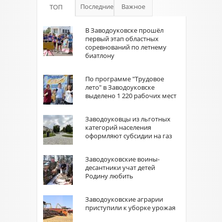
Последние
Важное
ТОП
В Заводоуковске прошёл
первый этап областных
соревнований по летнему
биатлону
По программе "Трудовое
лето" в Заводоуковске
выделено 1 220 рабочих мест
Заводоуковцы из льготных
категорий населения
оформляют субсидии на газ
Заводоуковские воины-
десантники учат детей
Родину любить
Заводоуковские аграрии
приступили к уборке урожая