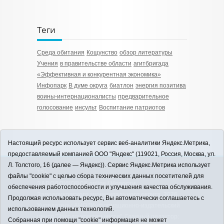
Теги
Среда обитания
Кощунство
обзор литературы
Учения
в правительстве области
агитбригада
«Эффективная и конкурентная экономика»
Инфопарк
В думе округа
биатлон
энергия позитива
воины-интернационалисты
предварительное
голосование
инсульт
Воспитание патриотов
Настоящий ресурс использует сервис веб-аналитики Яндекс.Метрика,
предоставляемый компанией ООО "Яндекс" (119021, Россия, Москва, ул.
Л. Толстого, 16 (далее — Яндекс)). Сервис Яндекс.Метрика использует
12+
файлы "cookie" с целью сбора технических данных посетителей для
ЗАВОДОУКОВСК online / Новости
обеспечения работоспособности и улучшения качества обслуживания.
Заводоуковского муниципального округа, 2026
Продолжая использовать ресурс, Вы автоматически соглашаетесь с
Учредитель: АНО "Информационно-издательский
использованием данных технологий.
центр "Заводоуковские вести". Главный редактор:
Собранная при помощи "cookie" информация не может